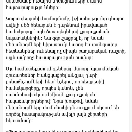
նկատմամբ ուժային մոտեցումների մասին
հայտարարությունները։
Կարապետյանի համոզմամբ, իշխանությունը գնալով
ավելի մեծ հենարան է դարձնում իրավապահ
համակարգը՝ այն ծառայեցնելով քաղաքական
նպատակներին։ Նա զգուշացրել է, որ նման
մեխանիզմների կիրառումը կարող է վտանգավոր
հետևանքներ ունենալ ոչ միայն քաղաքական դաշտի,
այլև ամբողջ հասարակության համար։
Այս համատեքստում գեներալ-մայորը պատմական
զուգահեռներ է անցկացրել անցյալ դարի
բռնաճնշումների հետ՝ նշելով, որ ռեպրեսիվ
համակարգերը, որպես կանոն, չեն
սահմանափակվում միայն քաղաքական
հակառակորդներով։ Նրա խոսքով, նման
մեխանիզմները ժամանակի ընթացքում սկսում են
գործել հասարակության ավելի լայն շերտերի
նկատմամբ։
«Փաստ» օրաթերթի հետ զրույցում ամփոփելով իր