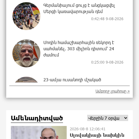
Գերմանիայում ցույց է անցկացվել
Մերցի կառավարության դեմ
0:42:48 9-08-2026
Մոդին համաշխարհային ռեկորդ է
սահմանել. 303 միլիոն դիտում՝ 24
ժամում
0:25:00 9-08-2026
23-ամյա ուսանողի մշակած
հավելվածը հարավկորեական App
Ամբողջ լրահոսը »
Store-ում շրջանցել է նույնիսկ Google
Maps-ը
23:58:58 8-08-2026
Ամենադիտված
Ռուսաստանի տարածքում ոչնչացվել
է ուկրաինական 360 անօդաչու թռչող
2026-08-8 12:06:41
սարք
Սլովակիայի նախկին