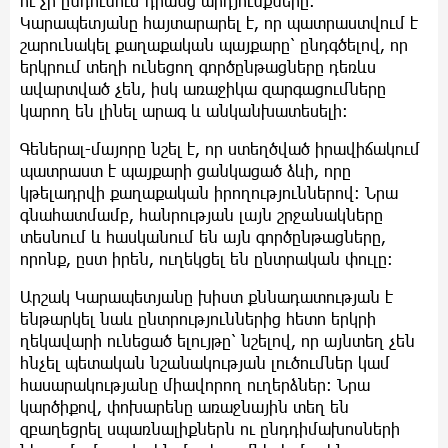
ու չի ընդունում դրանց արդյունքները։
Կարապետյանը հայտարարել է, որ պատրաստվում է
շարունակել քաղաքական պայքարը՝ ընդգծելով, որ
երկրում տեղի ունեցող գործընթացները դեռևս
ավարտված չեն, իսկ առաջիկա զարգացումները
կարող են լինել արագ և անկանխատեսելի։
Գեներալ-մայորը նշել է, որ ստեղծված իրավիճակում
պատրաստ է պայքարի ցանկացած ձևի, որը
կթելադրվի քաղաքական իրողություններով։ Նրա
գնահատմամբ, հանրության լայն շրջանակները
տեսնում և հասկանում են այն գործընթացները,
որոնք, ըստ իրեն, ուղեկցել են ընտրական փուլը։
Արշակ Կարապետյանը խիստ քննադատության է
ենթարկել նաև ընտրություններից հետո երկրի
ղեկավարի ունեցած ելույթը՝ նշելով, որ այնտեղ չեն
հնչել պետական նշանակության լուծումներ կամ
հասարակությանը միավորող ուղերձներ։ Նրա
կարծիքով, փոխարենը առաջնային տեղ են
զբաղեցրել սպառնալիքներն ու ընդդիմախոսների