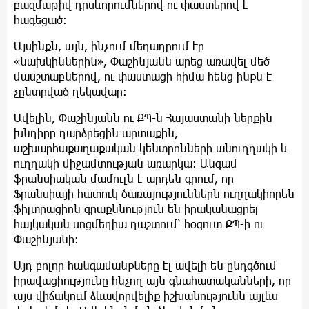
բազմաթիվ դրսևորումներով ու փաստերով է
հագեցած:
Այսինքն, այն, ինչում մեղադրում էր
«նախկիններին», Փաշինյանն արեց առավել մեծ
մասշտաբներով, ու փաստացի հիմա հենց ինքն է
չընտրված ղեկավար:
Ավելին, Փաշինյանն ու ՔՊ-ն Հայաստանի ներքին
խնդիրը դարձրեցին արտաքին,
աշխարհաքաղաքական կենտրոնների անուղղակի և
ուղղակի միջամտության առարկա: Անգամ
ֆրանսիական մամուլն է արդեն գրում, որ
Ֆրանսիայի հատուկ ծառայություններն ուղղակիորեն
ֆիլտրացիոն գրաքննություն են իրականացրել
հայկական սոցմեդիա դաշտում՝ հօգուտ ՔՊ-ի ու
Փաշինյանի:
Այդ բոլոր հանգամանքները էլ ավելի են ընդգծում
իրավացիությունը հնչող այն գնահատականների, որ
այս վիճակում ձևավորվելիք իշխանությունն այլևս