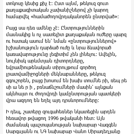
տոկոսը կեսից քիչ է: Ըստ այնմ, թեկուզ զուտ
քաղաքագիտական չափանիշներով չի կարող
համարվել «համաժողովրդականորեն ընտրված»:
Բայց սա դեռ ամենը չէ: Ընտրություններին
մասնակից և ոչ սատելիտ քաղաքական ուժերը պարզ
ու հստակ ասում են՝ նման «ընտրություններով»
իշխանություն դարձած ուժը և նրա ձևավորած
կառավարությունը լեգիտիմ չեն լինելու: Ավելին,
նույնիսկ արևմտյան դիտորդները,
եվրամիութենական տիրույթում գործող
լրատվամիջոցների մեկնաբանները, թեկուզ
զգուշորեն, բայց խոսում են խախ տումնե րի, ռեպ րե
սի ա նե ր ի , բռնաճնշումների մասին՝ այնքան
ակնհայտ ու ժողովրդի կամընտրության պատկերի
վրա ազդող են եղել այդ դրսևորումները:
Ի դեպ, շատերը զուգահեռներ նկատեցին արդեն
հեռավոր թվացող 1996 թվականի հետ: Այն
ժամանակ պաշտպանության նախարար Վազգեն
Սարգսյանն ու ՆԳ նախարար Վանո Սիրադեղյանը