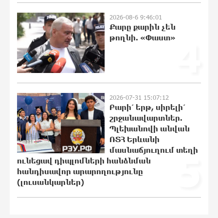
Սպասվում է քամու ուժգնացում,
ամպրոպ․ եղանակը՝ օգոստոսի 7-ից
2026-08-6 9:46:01
11-ին
Քարը քարին չեն
23:32:35 6-08-2026
թողնի. «Փաստ»
4
Խոշոր հրդեհ՝ Երևանի Սիլիկյան
թաղամասի հարևանությամբ գտնվող
աղբավայրում. կրակն ու ծուխը
տեսանելի են մի քանի կիլոմետրից
2026-07-31 15:07:12
23:14:18 6-08-2026
Բարի՛ երթ, սիրելի՛
շրջանավարտներ.
Հնդկաստանի և Իսրայելի
Պլեխանովի անվան
վարչապետները քննարկել են
ՌՏՀ Երևանի
Մերձավոր Արևելքում տիրող
մասնաճյուղում տեղի
5
իրավիճակը
ունեցավ դիպլոմների հանձնման
22:55:16 6-08-2026
հանդիսավոր արարողությունը
(լուսանկարներ)
Մալաթիա-Սեբաստիա վարչական
շրջանում արմատից փտած
հերթական ծառն է տապալվել