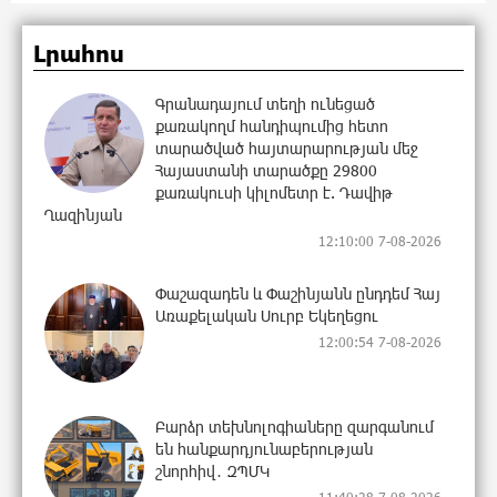
Լրահոս
Գրանադայում տեղի ունեցած
քառակողմ հանդիպումից հետո
տարածված հայտարարության մեջ
Հայաստանի տարածքը 29800
քառակուսի կիլոմետր է. Դավիթ
Ղազինյան
12:10:00 7-08-2026
Փաշազադեն և Փաշինյանն ընդդեմ Հայ
Առաքելական Սուրբ Եկեղեցու
12:00:54 7-08-2026
Բարձր տեխնոլոգիաները զարգանում
են հանքարդյունաբերության
շնորհիվ․ ԶՊՄԿ
11:40:28 7-08-2026