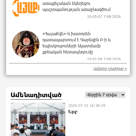
առաքելական եկեղեցու
պաշտպանության առաջնագծում
10:45:07 7-08-2026
«ՀայաՔվե»-ն խստորեն
դատապարտում է Գարեգին Բ-ի և
եպիսկոպոսների նկատմամբ
քրեական հետապնդումը
10:41:04 7-08-2026
Ամբողջ լրահոսը »
Այսօր «Համահայկական ճակատ»
կուսակցության ղեկավար, ՀՀ Զինված
ուժերի պահեստազորի
փոխգնդապետ, հետախուզական
Ամենադիտված
զորքերի սպա Արսեն Վարդանյանի
ծննդյան տարեդարձն է
2026-07-31 16:36:29
Երբ
9:31:13 7-08-2026
Օգոստոսի 7-ին, 10-ին, 11-ին, 12-ին և
13-ին գազ չի լինելու․ հասցեներ