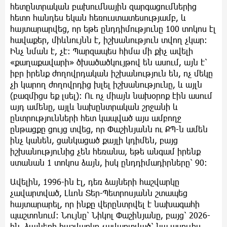
հետընտրական բախումնային զարգացումներից
հետո հանդես եկան հեռուստատեսությամբ, և
հայտարարվեց, որ եթե ընդդիմությունը 100 տոկոս էլ
հավաքեր, միևնույնն է, իշխանություն տվող չկար:
Ինչ նման է, չէ: Պարզապես հիմա մի քիչ ավելի
«քաղաքավարի» ծխածածկույթով են ասում, այն է՝
իբր իրենք ժողովրդական իշխանություն են, ոչ մեկը
չի կարող ժողովրդից խլել իշխանությունը, և այլն
(բազմիցս եք լսել): Ու ոչ միայն նախօրոք էին ասում
այդ ամենը, այլև նախընտրական շրջանի և
ընտրությունների հետ կապված այս ամբողջ
ընթացքը ցույց տվեց, որ Փաշինյանն ու ՔՊ-ն ամեն
ինչ կանեն, ցանկացած քայլի կդիմեն, բայց
իշխանությունից չեն հեռանա, եթե անգամ իրենք
ստանան 1 տոկոս ձայն, իսկ ընդդիմադիրները՝ 90:
Ավելին, 1996-ին էլ, դեռ ձայների հաշվարկը
չավարտված, Լևոն Տեր-Պետրոսյանն շտապեց
հայտարարել, որ ինքը վերընտրվել է նախագահի
պաշտոնում: Նույնը՝ Նիկոլ Փաշինյանը, բայց՝ 2026-
ին. ձայների հաշվարկը չավարտված՝ նա ասուլիս