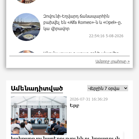
Զովունի-Եղվարդ ճանապարհին
բախվել են «Alfa Romeo»-ն և «Opel»-ը.
կա վիրավոր
22:54:16 5-08-2026
Անունս տալուց առաջ գոնե լվացվեք․
Էդմոն Մարուքյան
Ամբողջ լրահոսը »
22:44:37 5-08-2026
Ամենադիտված
Այսօր մենք ունենք մի իրավիճակ, երբ
որ բանտերը լիքն են
2026-07-31 16:36:29
քաղբանտարկյալներով, նորերին
Երբ
բերելու համար, քանի որ տեղ չկա,
հերթափոխով հներին ուղարկում են
տնային կալանքի․ Անահիտ Ադամյան
1
22:40:27 5-08-2026
հանքարդյունաբերությունն ու նորագույն