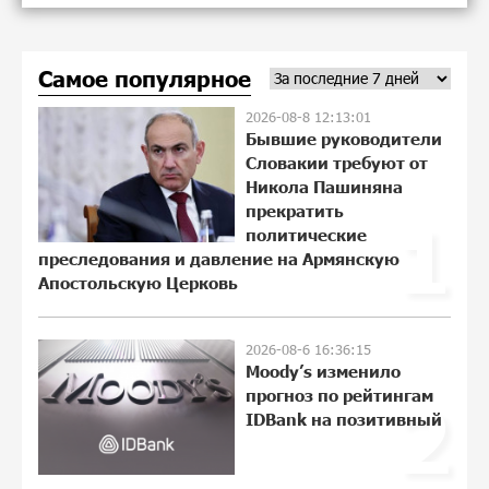
17:21:01 5-08-2026
Самое популярное
Ucom и FPWC обеспечат
круглосуточный мониторинг дикой
2026-08-8 12:13:01
природы в Гнишике с помощью
Бывшие руководители
солнечной энергии
Словакии требуют от
14:53:48 5-08-2026
Никола Пашиняна
прекратить
1
Idram и IDBank - рядом со стартапами
политические
на Seaside Startup Summit
преследования и давление на Армянскую
22:43:22 3-08-2026
Апостольскую Церковь
2026-08-6 16:36:15
В мобильном приложении Юнибанка
Moody’s изменило
теперь можно зарегистрироваться
прогноз по рейтингам
2
также с помощью imID
IDBank на позитивный
10:13:18 3-08-2026