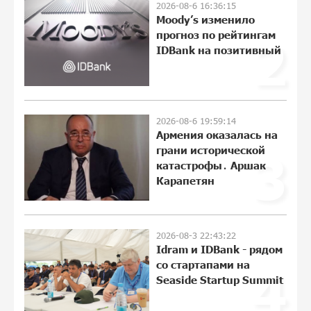
2026-08-6 16:36:15
В мобильном приложении Юнибанка
Moody’s изменило
теперь можно зарегистрироваться
прогноз по рейтингам
2
также с помощью imID
IDBank на позитивный
10:13:18 3-08-2026
«Бесплатные бонусы в играх»: IDBank
предупреждает о кибератаках на
2026-08-6 19:59:14
школьников
Армения оказалась на
21:09:53 31-07-2026
грани исторической
3
катастрофы․ Аршак
ЕАЭС со временем будет расширяться.
Карапетян
Когда-нибудь это поймёт и рядовой
армянин, но будет уже поздно
11:21:27 31-07-2026
2026-08-3 22:43:22
Idram и IDBank - рядом
Если Израиль использует тему
со стартапами на
4
Геноцида армян против Эрдогана, то
Seaside Startup Summit
что для него значит сам Геноцид?
11:04:55 31-07-2026