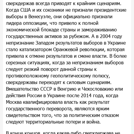
сверхдержав всегда приводят к крайним сценариям.
Когда США и их союзники не признали президентские
выборы в Венесуэле, они официально признали
лидера оппозиции, что привело к полной
экономической блокаде страны и замораживанию
государственных активов за рубежом. А в 2004 году
непризнание Западом результатов выборов в Украине
стало катализатором Оранжевой революции, которая
привела к отмене результатов и смене власти. В более
серезных ситуациях, когда за непризнанием выборов
следует резкий поворот данной страны к
противоположному геополитическому полюсу,
сверхдержавы переходят к силовым сценариям.
Вмешательство СССР в Венгрию и Чехословакию или
действия России в Украине после 2014 года, когда
Москва квалифицировала власть как результат
государственного переворота, являются ярким
свидетельством того, что за политическим отказом
следуют территориальные потери и война.
В конце концов, когда какая-либо сверхдержава не