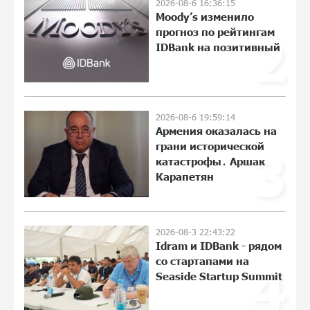
2026-08-6 16:36:15
В мобильном приложении Юнибанка
Moody’s изменило
теперь можно зарегистрироваться
прогноз по рейтингам
2
также с помощью imID
IDBank на позитивный
10:13:18 3-08-2026
«Бесплатные бонусы в играх»: IDBank
предупреждает о кибератаках на
2026-08-6 19:59:14
школьников
Армения оказалась на
21:09:53 31-07-2026
грани исторической
3
катастрофы․ Аршак
ЕАЭС со временем будет расширяться.
Карапетян
Когда-нибудь это поймёт и рядовой
армянин, но будет уже поздно
11:21:27 31-07-2026
2026-08-3 22:43:22
Idram и IDBank - рядом
Если Израиль использует тему
со стартапами на
4
Геноцида армян против Эрдогана, то
Seaside Startup Summit
что для него значит сам Геноцид?
11:04:55 31-07-2026