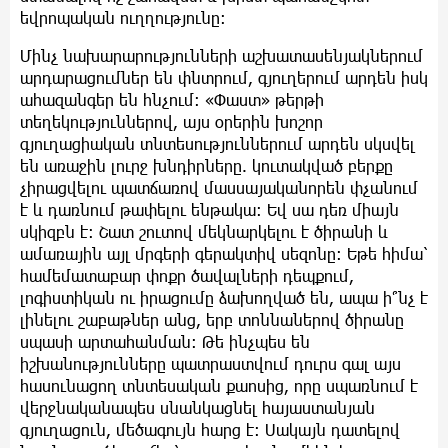
եվրոպական ուղղությունը:
Մինչ նախարարությունների աշխատասենյակներում
արդարացումներ են փնտրում, գյուղերում արդեն իսկ
ահազանգեր են հնչում։ «Փաստ» թերթի
տեղեկություններով, այս օրերին խոշոր
գյուղացիական տնտեսություններում արդեն սկսվել
են առաջին լուրջ խնդիրները. կուտակված բերքը
չիրացվելու պատճառով մասսայականորեն փչանում
է և դառնում թափելու ենթակա։ Եվ սա դեռ միայն
սկիզբն է։ Շատ շուտով մեկնարկելու է ծիրանի և
ամառային այլ մրգերի գերակտիվ սեզոնը։ Եթե հիմա՝
համեմատաբար փոքր ծավալների դեպքում,
լոգիստիկան ու իրացումը ձախողված են, ապա ի՞նչ է
լինելու շաբաթներ անց, երբ տոննաներով ծիրանը
սպասի արտահանման։ Թե ինչպես են
իշխանությունները պատրաստվում դուրս գալ այս
հասունացող տնտեսական քաոսից, որը սպառնում է
վերջնականապես սնանկացնել հայաստանյան
գյուղացուն, մեծագույն հարց է։ Սակայն դատելով