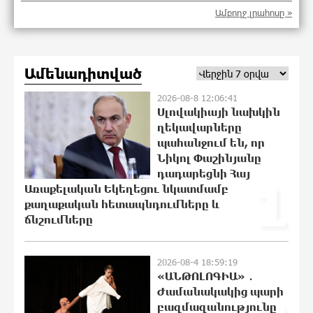
Ամբողջ լրահոսը »
Արտակարգ դեպք՝ Երևանում․ կոտրել
Ամենադիտված
են «Հույս բոլոր մարդկանց»
հիմնադրամի շենքի պատուհաններն
2026-08-8 12:06:41
ու դռները
Սլովակիայի նախկին
22:07:09 8-08-2026
ղեկավարները
պահանջում են, որ
Ալիևն ու Թրամփը հեռախոսազրույց
Նիկոլ Փաշինյանը
են ունեցել
դադարեցնի Հայ
1
21:48:41 8-08-2026
Առաքելական Եկեղեցու նկատմամբ
քաղաքական հետապնդումները և
ճնշումները
«Ինտեր»-ը հաղթեց «Յուվենտուս»-ին
21:29:45 8-08-2026
2026-08-4 18:59:19
«ԱՆԹՈԼՈԳԻԱ» ․
Ժամանակակից պարի
բազմազանությունը