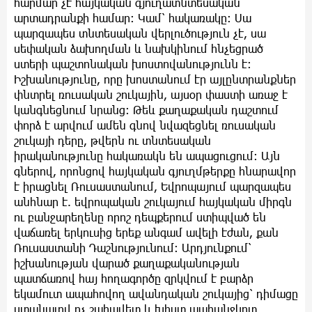
հարմար չէ հայկական գյուղատնտեսական
արտադրանքի համար։ Կամ՝ հակառակը: Սա
պարզապես տնտեսական վերլուծություն չէ, սա
սեփական ձախողման և նախկինում հնչեցրած
ստերի պաշտոնական խոստովանությունն է։
Իշխանությունը, որը խոստանում էր այլընտրանքներ
փնտրել ռուսական շուկային, այսօր փաստի առաջ է
կանգնեցնում նրանց։ Թեև քաղաքական դաշտում
փորձ է արվում ամեն գնով նվազեցնել ռուսական
շուկայի դերը, թվերն ու տնտեսական
իրականությունը հակառակն են ապացուցում։ Այն
գներով, որոնցով հայկական գյուղմթերքը հնարավոր
է իրացնել Ռուսաստանում, Եվրոպայում պարզապես
անհնար է. եվրոպական շուկայում հայկական միրգն
ու բանջարեղենը որոշ դեպքերում ստիպված են
վաճառել երկուսից երեք անգամ ավելի էժան, քան
Ռուսաստանի Դաշնությունում։ Արդյունքում՝
իշխանության վարած քաղաքականության
պատճառով հայ հողագործը զրկվում է բարձր
եկամուտ ապահովող ավանդական շուկայից՝ դիմացը
ստանալով ոչ շահավետ և խիստ պահանջկոտ