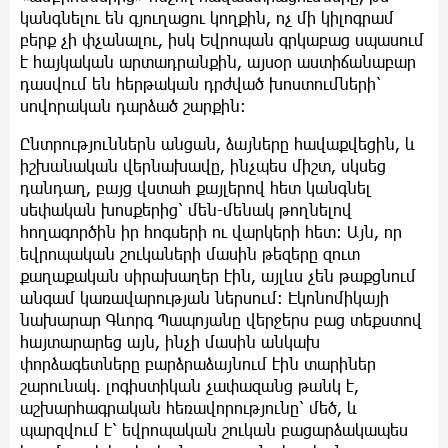
կանգնելու են գյուղացու կողքին, ոչ մի կիլոգրամ
բերք չի փչանալու, իսկ Եվրոպան գրկաբաց սպասում
է հայկական արտադրանքին, այսօր աստիճանաբար
դասվում են հերթական դրժված խոստումների՝
սովորական դարձած շարքին։
Ընտրություններն անցան, ձայները հավաքվեցին, և
իշխանական վերնախավը, ինչպես միշտ, սկսեց
դանդաղ, բայց վստահ քայլերով հետ կանգնել
սեփական խոսքերից՝ մեն-մենակ թողնելով
հողագործին իր հոգսերի ու վարկերի հետ։ Այն, որ
եվրոպական շուկաների մասին թեզերը զուտ
քաղաքական սիրախաղեր էին, այլևս չեն թաքցնում
անգամ կառավարության ներսում։ Էկոնոմիկայի
նախարար Գևորգ Պապոյանը վերջերս բաց տեքստով
հայտարարեց այն, ինչի մասին անկախ
փորձագետները բարձրաձայնում էին տարիներ
շարունակ. լոգիստիկան չափազանց թանկ է,
աշխարհագրական հեռավորությունը՝ մեծ, և
պարզվում է՝ եվրոպական շուկան բացարձակապես