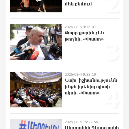
2
մեկ բեմում
Քրեական վարույթի շրջանակում
անձի անձնական և ընտանեկան
կյանքին առնչվող տվյալների
անհարկի հրապարակումն
2026-08-6 9:46:01
անթույլատրելի է. ՄԻՊ
Քարը քարին չեն
21:10:46 8-08-2026
թողնի. «Փաստ»
3
Զելենսկին ու Վուչիչը քննարկել են
համագործակցությունն ընդլայնելու
հնարավորությունները
20:51:38 8-08-2026
2026-08-4 9:33:19
Նախ՝ իշխանությունն
Հրդեհի ահազանգ Սայաթ-Նովա
ինքն իրենից պիտի
4
պողոտայում. շենքից տարհանվել է 5
սկսի. «Փաստ»
բնակիչ
20:33:21 8-08-2026
Ճապոնական Յակիշիմե կերամիկայի
2026-08-4 15:22:56
ցուցահանդեսը երկարաձգվել է մինչև
Անդրանիկ Գևորգյանի
օգոստոսի 30-ը