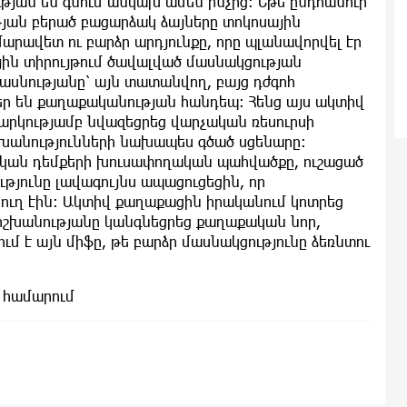
թյան են գնում անկախ ամեն ինչից։ Եթե ընդհանուր
թյան բերած բացարձակ ձայները տոկոսային
արավետ ու բարձր արդյունքը, որը պլանավորվել էր
ին տիրույթում ծավալված մասնակցության
մասնությանը՝ այն տատանվող, բայց դժգոհ
ր են քաղաքականության հանդեպ։ Հենց այս ակտիվ
արկությամբ նվազեցրեց վարչական ռեսուրսի
շխանությունների նախապես գծած սցենարը։
կան դեմքերի խուսափողական պահվածքը, ուշացած
ւթյունը լավագույնս ապացուցեցին, որ
ուղ էին։ Ակտիվ քաղաքացին իրականում կոտրեց
իշխանությանը կանգնեցրեց քաղաքական նոր,
ւմ է այն միֆը, թե բարձր մասնակցությունը ձեռնտու
 համարում