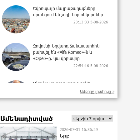
Եվրոպայի մայրաքաղաքները
գրանցում են շոգի նոր ռեկորդներ
23:13:33 5-08-2026
Զովունի-Եղվարդ ճանապարհին
բախվել են «Alfa Romeo»-ն և
«Opel»-ը. կա վիրավոր
22:54:16 5-08-2026
Անունս տալուց առաջ գոնե
լվացվեք․ Էդմոն Մարուքյան
Ամբողջ լրահոսը »
22:44:37 5-08-2026
Ամենադիտված
Այսօր մենք ունենք մի իրավիճակ,
երբ որ բանտերը լիքն են
2026-07-31 16:36:29
քաղբանտարկյալներով, նորերին
Երբ
բերելու համար, քանի որ տեղ չկա,