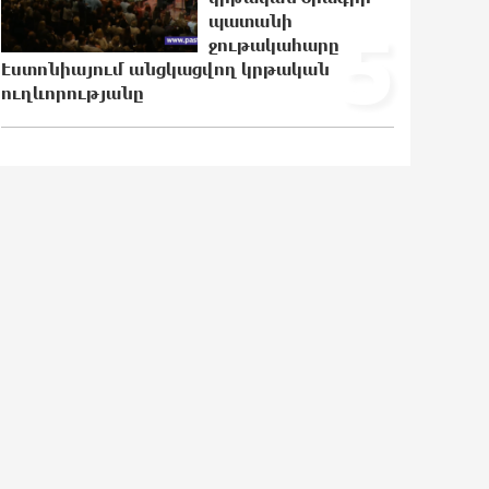
ամբողջությամբ վերածվել է մոխրի
պատանի
5
ջութակահարը
21:30:30 5-08-2026
Էստոնիայում անցկացվող կրթական
ուղևորությանը
ԱՄՆ-ը հանել է Իրանի ԻՀՊԿ-ին
առնչվող երկու ինքնաթիռի և երեք
ավիաընկերության նկատմամբ
պատժամիջոցները
21:11:08 5-08-2026
Լոնդոնի կենտրոնում զինված անձը
դանակով հարձակում է գործել. 4
վիրավոր կա
20:53:48 5-08-2026
Ռուսական ԱԹՍ-ներ արտադրող
ընկերության ղեկավարի դեմ
մահափորձ է կատարվել
20:35:32 5-08-2026