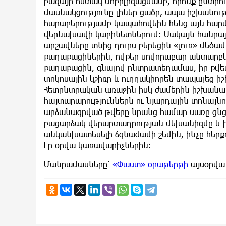
բազայի հստակ մոբիլիզացմամբ, որոնք ընտրու
մասնակցությունը լիներ ցածր, ապա իշխանու
հարաբերությամբ կապահովեին հենց այն հարմ
վերնախավի կաբինետներում։ Սակայն հանրայ
արշավները տնից դուրս բերեցին «լուռ» մեծա
քաղաքացիներին, ովքեր սովորաբար անտարբե
քաղաքացին, գնալով ընտրատեղամաս, իր քվե
տոկոսային կշիռը և ուղղակիորեն տապալեց ի
Հետընտրական առաջին իսկ ժամերին իշխանա
հայտարարություններն ու նյարդային տոնայնո
արձանագրված թվերը նրանց համար սառը ցնց
բացարձակ վերարտադրության մեխանիզմը և 
անկանխատեսելի ճգնաժամի շեմին, ինչը հերքո
էր օրվա կառավարիչներին։
Մանրամասները՝
«Փաստ» օրաթերթի
այսօրվա