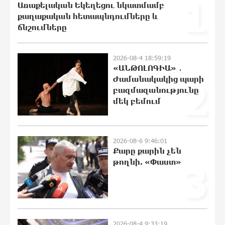
1
Առաքելական Եկեղեցու նկատմամբ
հարյուրավոր հասցեներում լույս չի
քաղաքական հետապնդումները և
լինելու
ճնշումները
23:20:45 8-08-2026
Ողբերգական դեպք՝ Երևանում․
2026-08-4 18:59:19
Կիևյան կամրջի տակ հայտնաբերվել է
«ԱՆԹՈԼՈԳԻԱ» ․
տղամարդու մարմին
Ժամանակակից պարի
2
23:01:57 8-08-2026
բազմազանությունը
մեկ բեմում
Ադրբեջանի Սարով գյուղում տանը 18-
ամյա աղջկա դի է հայտնաբերվել
22:43:21 8-08-2026
2026-08-6 9:46:01
Քարը քարին չեն
թողնի. «Փաստ»
3
Հայհիդրոմետի տնօրենը գրել է
22:25:11 8-08-2026
2026-08-4 9:33:19