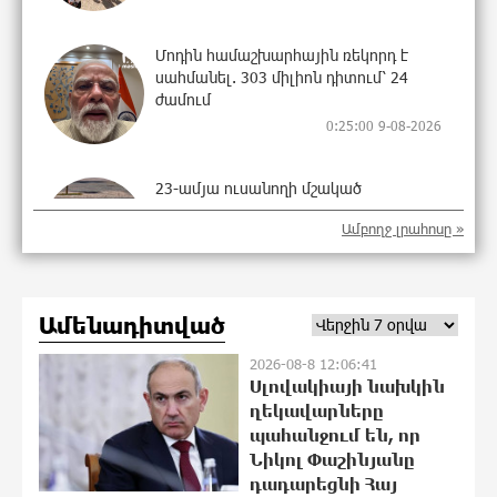
Մոդին համաշխարհային ռեկորդ է
սահմանել. 303 միլիոն դիտում՝ 24
ժամում
0:25:00 9-08-2026
23-ամյա ուսանողի մշակած
հավելվածը հարավկորեական App
Ամբողջ լրահոսը »
Store-ում շրջանցել է նույնիսկ Google
Maps-ը
23:58:58 8-08-2026
Ամենադիտված
Ռուսաստանի տարածքում ոչնչացվել
է ուկրաինական 360 անօդաչու թռչող
2026-08-8 12:06:41
սարք
Սլովակիայի նախկին
23:39:22 8-08-2026
ղեկավարները
պահանջում են, որ
Նիկոլ Փաշինյանը
Օգոստոսի 10-ին, 11-ին, 12-ին, 13-ին,
դադարեցնի Հայ
14-ին, 17-ին, 18-ին և 20-ին