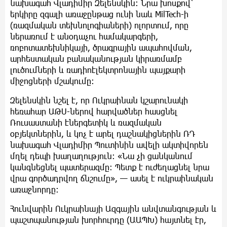
նախագահ Վլադիմիր Զելենսկին։ Նրա խոսքով՝
երկիրը զգալի առաջընթաց ունի նաև MilTech-ի
(ռազմական տեխնոլոգիաների) ոլորտում, որը
ներառում է անօդաչու համակարգերի,
ռոբոտատեխնիկայի, ծրագրային ապահովման,
արհեստական բանականության կիրառմամբ
լուծումների և ռադիոէլեկտրոնային պայքարի
միջոցների մշակումը։
Զելենսկին նշել է, որ Ուկրաինան կշարունակի
հեռահար ԱԹՍ-ներով հարվածներ հասցնել
Ռուսաստանի էներգետիկ և ռազմական
օբյեկտներին, և կոչ է արել դաշնակիցներին ՌԴ
նախագահ Վլադիմիր Պուտինին ավելի ակտիվորեն
մղել դեպի խաղաղություն։ «Նա չի ցանկանում
կանգնեցնել պատերազմը։ Պետք է ուժեղացնել նրա
վրա գործադրվող ճնշումը», — ասել է ուկրաինական
առաջնորդը։
Հունվարին Ուկրաինայի Ազգային անվտանգության և
պաշտպանության խորհուրդը (ԱԱՊԽ) հայտնել էր,