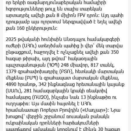
որ երկրի ռազմարդյունաբերական համալիրի
հզորությունները թույլ են տալիս տարեկան
արտադրել ավելի քան 8 միլիոն FPV դրոն։ Այդ պահի
դրությամբ այս ոլորտում ներգրավված է եղել ավելի
քան 160 ընկերություն։
2025 թվականի հունիսին Անօդաչու համակարգերի
ուժերի (ԱՀՈւ) ստեղծման պահից ի վեր՝ մեկ տարվա
ընթացքում, հաջողվել է ոչնչացնել ավելի քան 350
հազար թիրախ, այդ թվում՝ հակաօդային
պաշտպանության (ՀՕՊ) 248 միավոր, 817 տանկ,
1379 զրահափոխադրիչ (ԲՏՌ), հետևակի մարտական
մեքենա (ԲՄՊ) և զրահապատ մարտական մեքենա,
4890 հրանոթ, 342 ինքնագնաց հրետանային կայանք
(ՍԱՈւ), 281 համազարկային կրակի ռեակտիվ
համակարգ (ՌՍԶՕ), ինչպես նաև 13 ինքնաթիռ ու
ուղղաթիռ։ Այս մասին հայտնել է ԱՀՈւ
հրամանատար Ռոբերտ Բրովդին («Մադյար»)։ Նրա
խոսքով՝ վերջին շրջանում ռուսական բանակն
ուկրաինական դրոնների հարձակումների
պատճառով ամսական կորցնում է մինչև 30 հազար