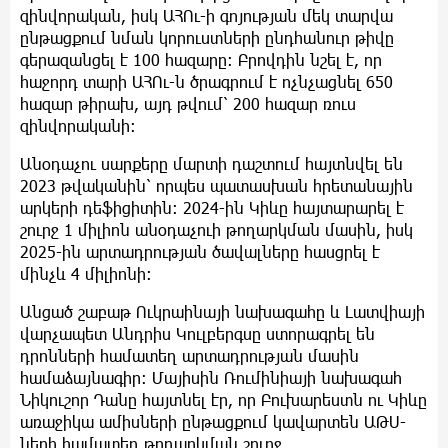
զինվորական, իսկ ԱՀՈւ-ի գոյության մեկ տարվա
ընթացքում նման կորուստների ընդհանուր թիվը
գերազանցել է 100 հազարը։ Բրովդին նշել է, որ
հաջորդ տարի ԱՀՈւ-ն ծրագրում է ոչնչացնել 650
հազար թիրախ, այդ թվում՝ 200 հազար ռուս
զինվորականի։
Անօդաչու սարքերը մարտի դաշտում հայտնվել են
2023 թվականին՝ որպես պատասխան հրետանային
արկերի դեֆիցիտին։ 2024-ին Կիևը հայտարարել է
շուրջ 1 միլիոն անօդաչուի թողարկման մասին, իսկ
2025-ին արտադրության ծավալները հասցրել է
մինչև 4 միլիոնի։
Անցած շաբաթ Ուկրաինայի նախագահը և Լատվիայի
վարչապետ Անդրիս Կուլբերգսը ստորագրել են
դրոնների համատեղ արտադրության մասին
համաձայնագիր։ Մայիսին Ռումինիայի նախագահ
Նիկուշոր Դանը հայտնել էր, որ Բուխարեստն ու Կիևը
առաջիկա ամիսների ընթացքում կավարտեն ԱԹՍ-
ների համատեղ թողարկման շուրջ