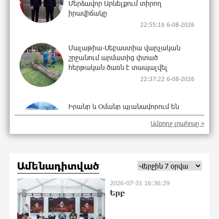
Մերձավոր Արևելքում տիրող
իրավիճակը
22:55:16 6-08-2026
Մալաթիա-Սեբաստիա վարչական
շրջանում արմատից փտած
հերթական ծառն է տապալվել
22:37:22 6-08-2026
Իրանը և Օմանը պլանավորում են
փոխել Հորմուզի նեղուցի
Ամբողջ լրահոսը »
նավագնացության կառուցվածքը
22:19:14 6-08-2026
Ամենադիտված
8-ամյա Մոնթե Մուրադյանն ու Սյունե
Քոսակյանը հաղթահարել են
2026-07-31 16:36:29
Արարատի գագաթը
Երբ
22:00:57 6-08-2026