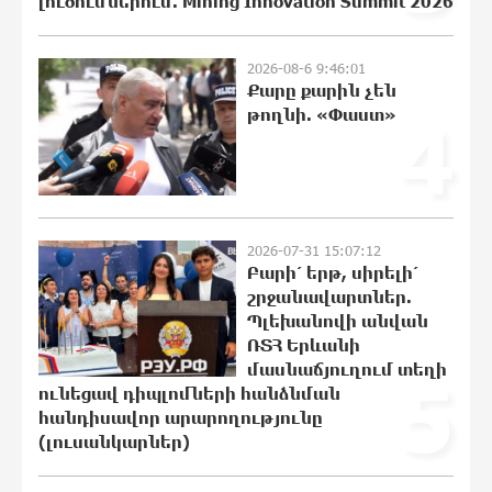
լուծումներում. Mining Innovation Summit 2026
«Համահայկական ճակատ» շարժումը
զորակցություն է հայտնում Ամենայն
2026-08-6 9:46:01
Քարը քարին չեն
Հայոց Կաթողիկոսին
թողնի. «Փաստ»
4
20:43:42 6-08-2026
Ավտովթար՝ Կոտայքի մարզում.
Զովունի-Եղվարդ ճանապարհին
բախվել են «Alfa Romeo»-ն և «Opel»-ը.
կա վիրավոր
2026-07-31 15:07:12
20:26:38 6-08-2026
Բարի՛ երթ, սիրելի՛
շրջանավարտներ.
Պլեխանովի անվան
Արժևորվում է Շիրակի երգիծական
բանահյուսությունը
ՌՏՀ Երևանի
մասնաճյուղում տեղի
20:08:02 6-08-2026
5
ունեցավ դիպլոմների հանձնման
հանդիսավոր արարողությունը
(լուսանկարներ)
Վրաստանում պետական ​​
պաշտոնյային կաշառելու փորձի