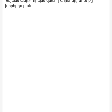
Հայաստանի»՝ որպես զսպող գործոնի, մուտքը
խորհրդարան։