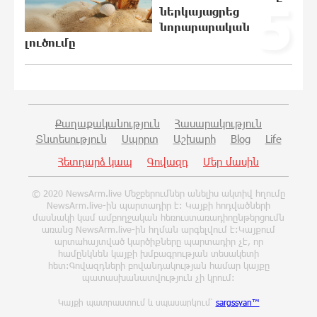
5
ներկայացրեց
Հարցնում են իրար.«ամուսինդ ո՞նց է,
նորարարական
քեռիդ ո՞նց է». Մարուքյանը
լուծումը
հիասթափված է նորընտիր
խորհրդարանից
10:41:49 6-08-2026
Ոչխարները արևային
էլեկտրակայանի մոտ, և դա փոխում է
Քաղաքականություն
Հասարակություն
պատկերացումները էներգիայի
Տնտեսություն
Սպորտ
Աշխարհ
Blog
Life
արտադրության մասին
Հետդարձ կապ
Գովազդ
Մեր մասին
10:35:27 6-08-2026
© 2020 NewsArm.live Մեջբերումներ անելիս ակտիվ հղումը
ՀՀ պաշտպանության նախկին
NewsArm.live-ին պարտադիր է: Կայքի հոդվածների
նախարար, «Համահայկական
մասնակի կամ ամբողջական հեռուստառադիոընթերցումն
ճակատ» շարժման առաջնորդ,
առանց NewsArm.live-ին հղման արգելվում է:Կայքում
արտահայտված կարծիքները պարտադիր չէ, որ
հետախույզ, գեներալ-մայոր Արշակ
համընկնեն կայքի խմբագրության տեսակետի
Կարապետյան
հետ:Գովազդների բովանդակության համար կայքը
10:30:34 6-08-2026
պատասխանատվություն չի կրում:
Կայքի պատրաստում և սպասարկում՝
sargssyan™
Ինչո՞ւ է Հայաստանի