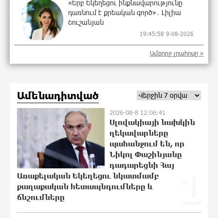
«Երբ Եկեղեցու ինքնավարությունը
դառնում է քրեական գործ»․ Լիլիա
Շուշանյան
19:45:58 9-08-2026
Ամբողջ լրահոսը »
Կաթողիկոսի դատը. Ինչո՞ւ է ՌԴ-ն
սահմանափակումներ կիրառել․ ԵԱՏՄ
կոլապսը. Էդմոն Մարուքյան
15:26:49 9-08-2026
Ամենադիտված
2026-08-8 12:06:41
Հեշտ չէ կաթողիկոս դատելը, անգամ
Սլովակիայի նախկին
դատավորներն են հրաժարվում,
ղեկավարները
հասկանում են, որ հետևանք կունենա
պահանջում են, որ
12:06:42 9-08-2026
Նիկոլ Փաշինյանը
դադարեցնի Հայ
1
Առաքելական Եկեղեցու նկատմամբ
Սխալ հարցից ճիշտ պատասխան չի
քաղաքական հետապնդումները և
ծնվում. Մհեր Ավետիսյան
ճնշումները
10:00:18 9-08-2026