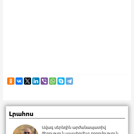
Լրահոս
Ավագ սերնդին արժանապատիվ
ծերություն ապահովելը ողորմություն