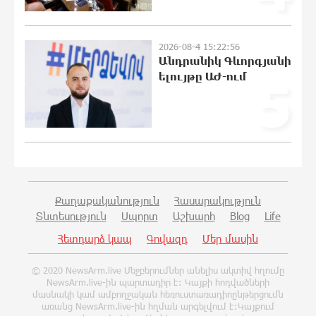
Մերցի կառավարության դեմ
0:42:48 9-08-2026
2026-08-4 15:22:56
Անդրանիկ Գևորգյանի
Մոդին համաշխարհային ռեկորդ է
ելույթը ԱԺ-ում
5
սահմանել. 303 միլիոն դիտում՝ 24
ժամում
0:25:00 9-08-2026
23-ամյա ուսանողի մշակած
հավելվածը հարավկորեական App
Store-ում շրջանցել է նույնիսկ Google
Maps-ը
Քաղաքականություն
Հասարակություն
23:58:58 8-08-2026
Տնտեսություն
Սպորտ
Աշխարհ
Blog
Life
Հետդարձ կապ
Գովազդ
Մեր մասին
Ռուսաստանի տարածքում ոչնչացվել
է ուկրաինական 360 անօդաչու թռչող
© 2020 NewsArm.live Մեջբերումներ անելիս ակտիվ հղումը
սարք
NewsArm.live-ին պարտադիր է: Կայքի հոդվածների
23:39:22 8-08-2026
մասնակի կամ ամբողջական հեռուստառադիոընթերցումն
առանց NewsArm.live-ին հղման արգելվում է:Կայքում