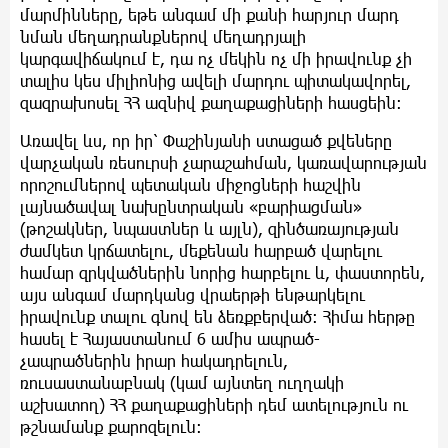
մարմինները, եթե անգամ մի քանի հարյուր մարդ
նման մեղադրանքներով մեղադրյալի
կարգավիճակում է, դա ոչ մեկին ոչ մի իրավունք չի
տալիս կես միլիոնից ավելի մարդու պիտակավորել,
զազրախոսել ՀՀ ազնիվ քաղաքացիների հասցեին:
Առավել ևս, որ իր՝ Փաշինյանի ստացած քվեները
վարչական ռեսուրսի չարաշահման, կառավարության
որոշումներով պետական միջոցների հաշվին
լայնածավալ նախընտրական «բարիացման»
(թոշակներ, նպաստներ և այլն), զինծառայության
ժամկետ կրճատելու, մեքենան հարբած վարելու
համար զրկվածներին նորից հարբելու և, փաստորեն,
այս անգամ մարդկանց վրաերթի ենթարկելու
իրավունք տալու գնով են ձեռքբերված: Հիմա հերթը
հասել է Հայաստանում 6 ամիս ապրած-
չապրածներին իրար հակադրելուն,
ռուսաստանաբնակ (կամ այնտեղ ուղղակի
աշխատող) ՀՀ քաղաքացիների դեմ ատելություն ու
թշնամանք քարոզելուն: