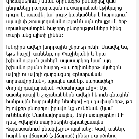
վիճակներում) նման օրինագիծ քննարկել կամ
ընդունելը քաղաքական ու տարրական էթիկայից
դուրս է, առավել ևս՝ լուրջ կասկածներ է հարուցում
այսպիսի շտապողականությունն այն դեպքում, երբ
տրամաբանորեն հաջորդ ընտրությունները հինգ
տարի անց պիտի լինեն:
Խնդիրն ավելի խորքային շերտեր ունի: Առավել ևս,
եթե հաշվի առնենք, որ Փաշինյանի և նրա
իշխանության շահերն սպասարկող կամ այդ
իշխանությանը հարող «սատելիտները» սկսեցին
ավելի ու ավելի զարգացնել «ընտրական
սորտավորման», այսպես ասենք, սարսափելի
ժողովրդավարական «մտահղացումը»: Այս
սատելիտային շրջանակներն ավելի հեռուն գնացին՝
հանրային հարթակներ նետելով «գաղափարներ», թե
էլ ովքեր ընտրելու իրավունք չունենան (կամ՝
ունենան): Մասնավորապես, մեկն առաջարկում է
դնել «վերջին տարիներին գերակշռապես
Հայաստանում բնակվելու» պահանջ: Կամ, ասենք,
հարկերը վճարած (չվճարած) լինելու գործոնով