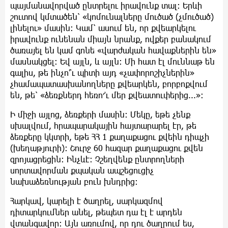
պայմանավորված ընտրելու իրավունք տալ: Երևի
շուտով կմտածեն՝ «կոմունալները մուծած (չմուծած)
լինելու» մասին: Կամ՝ ասում են, որ քվեարկելու
իրավունք ունենան միայն նրանք, ովքեր բանակում
ծառայել են կամ գոնե «վարժական հավաքներին են»
մասնակցել: Եվ այլն, և այլն: Մի հատ էլ մուննաթ են
գալիս, թե ինչո՞ւ պիտի այդ «չափորոշիչներին»
չհամապատասխանողները քվեարկեն, բորբոքվում
են, թե՝ «ձեռքներդ հեռո՜ւ մեր քվեատուփերից...»:
Ի միջի այլոց, ձեռքերի մասին: Մեկը, եթե չենք
սխալվում, հրապարակային հայտարարել էր, թե
ձեռքերը կկտրի, եթե ՀՀ 1 քաղաքացու քվեին դիպչի
(խեղաթյուրի): Շուրջ 60 հազար քաղաքացու քվեն
զրոյացրեցին: Ինչևէ: Չշեղվենք ընտրողների
սորտավորման քպական ապշեցուցիչ
նախաձեռնության բուն խնդրից:
Հարկավ, կարելի է ծաղրել, սարկազմով
դիտարկումներ անել, թեպետ դա էլ է արդեն
վտանգավոր: Այն առումով, որ դու ծաղրում ես,