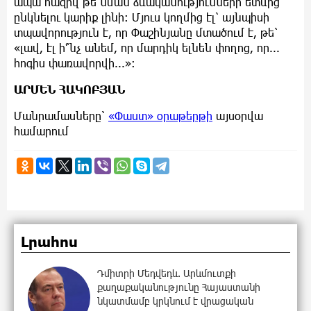
ապա հազիվ թե նման ձևականությունների ետևից
ընկնելու կարիք լինի: Մյուս կողմից էլ՝ այնպիսի
տպավորություն է, որ Փաշինյանը մտածում է, թե՝
«լավ, էլ ի՞նչ անեմ, որ մարդիկ ելնեն փողոց, որ...
հոգիս փառավորվի...»:
ԱՐՄԵՆ ՀԱԿՈԲՅԱՆ
Մանրամասները՝
«Փաստ» օրաթերթի
այսօրվա
համարում
Լրահոս
Դմիտրի Մեդվեդև. Արևմուտքի
քաղաքականությունը Հայաստանի
նկատմամբ կրկնում է վրացական