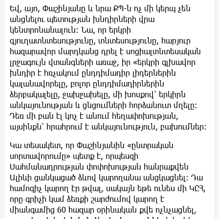
Եվ, այո, Փաշինյանը և նրա ՔՊ-ն ոչ մի կերպ չեն
անցնելու պետության խնդիրների վրա
կենտրոնանալուն: Նա, որ երկրի
գյուղատնտեսությունը, տնտեսությունը, հարյուր
հազարավոր մարդկանց դրել է սոցիալտնտեսական
լրջագույն վտանգների առաջ, իր «երկրի գլխավոր
խնդիր է հռչակում ընդդիմադիր լիդերներին
կալանավորելը, բոլոր ընդդիմադիրներին
ձերբակալելը, ջախջախելը, մի խոսքով՝ երկիրն
անկայունության և ցնցումների հորձանուտ մղելը:
Դեռ մի բան էլ կոչ է անում հեղափոխության,
այսինքն՝ հրահրում է անկայունություն, բախումներ:
Կա տեսակետ, որ Փաշինյանին «ընտրական
սորտավորումը» պետք է, որպեսզի
Սահմանադրության փոփոխության հանրաքվեն
Ալիևի ցանկացած ձևով կարողանա անցկացնել: Դա
համոզիչ կարող էր թվալ, սակայն եթե ունես մի ԿԸՀ,
որը գրիչի կամ ձեռքի շարժումով կարող է
միանգամից 60 հազար օրինական քվե ոչնչացնել,