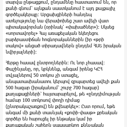
տարվա ընթացքում, ընդամենը հաստատում են, որ
քանի գնում՝ այնքան սաստկանում է այդ քայքայիչ
գործելակերպը: Արցախցիների հանդեպ
ատելությունը նա վերափոխեց շատ ավելի վատ
պիտակավորման (օրինակ՝ «փախածներ»): Սկսեց
«սորտավորել» Հայ առաքելական եկեղեցու
բարձրաստիճան հոգևորականներին (իր «թրի
տակով» անցած տիրադավներն ընդդեմ ՀԱԵ իրական
նվիրյալների):
Հերթը հասավ ընտրողներին: Ու նոր չհասավ:
Փաշինյանը, որ, կրկնենք, անգամ իրենց ԿԸՀ
տվյալներով 50 տոկոս չի ստացել,
անպատասխանատու կերպով զրպարտեց ավելի քան
500 հազար (իրականում՝ շուրջ 700 հազար)
քաղաքացիների՝ հայտարարելով, թե «ընդդիմության
համար 100 տոկոսով փողի դիմաց
(ընտրակաշառքով) են քվեարկել»: Ըստ որում, եթե
անգամ մի քանի տասնյակ «քոփի-փասթ» քրեական
գործեր են հարուցել իր ենթակա կամ իր
քաղաքական շահերն սպասարկող քննչական