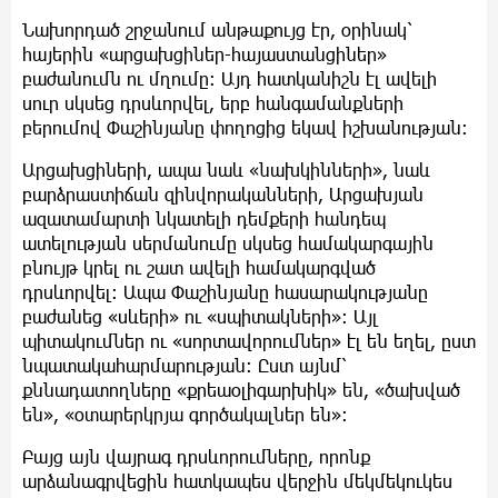
Նախորդած շրջանում անթաքույց էր, օրինակ՝
հայերին «արցախցիներ-հայաստանցիներ»
բաժանումն ու մղումը: Այդ հատկանիշն էլ ավելի
սուր սկսեց դրսևորվել, երբ հանգամանքների
բերումով Փաշինյանը փողոցից եկավ իշխանության:
Արցախցիների, ապա նաև «նախկինների», նաև
բարձրաստիճան զինվորականների, Արցախյան
ազատամարտի նկատելի դեմքերի հանդեպ
ատելության սերմանումը սկսեց համակարգային
բնույթ կրել ու շատ ավելի համակարգված
դրսևորվել: Ապա Փաշինյանը հասարակությանը
բաժանեց «սևերի» ու «սպիտակների»: Այլ
պիտակումներ ու «սորտավորումներ» էլ են եղել, ըստ
նպատակահարմարության: Ըստ այնմ՝
քննադատողները «քրեաօլիգարխիկ» են, «ծախված
են», «օտարերկրյա գործակալներ են»:
Բայց այն վայրագ դրսևորումները, որոնք
արձանագրվեցին հատկապես վերջին մեկմեկուկես