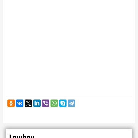
Լրահոս