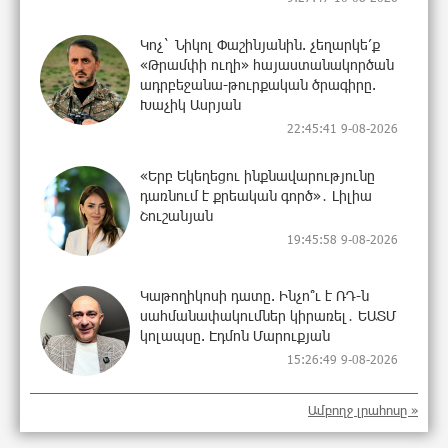
Կոչ` Նիկոլ Փաշինյանին. չեղարկե՛ք
«Թրամփի ուղի» հայաստանակործան
ադրբեջանա-թուրքական ծրագիրը.
Խաչիկ Ասրյան
22:45:41 9-08-2026
«Երբ Եկեղեցու ինքնավարությունը
դառնում է քրեական գործ»․ Լիլիա
Շուշանյան
19:45:58 9-08-2026
Կաթողիկոսի դատը. Ինչո՞ւ է ՌԴ-ն
սահմանափակումներ կիրառել․ ԵԱՏՄ
կոլապսը. Էդմոն Մարուքյան
15:26:49 9-08-2026
Ամբողջ լրահոսը »
Հեշտ չէ կաթողիկոս դատելը, անգամ
դատավորներն են հրաժարվում,