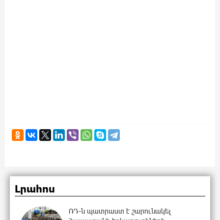
Լրահոս
ՌԴ-ն պատրաստ է շարունակել