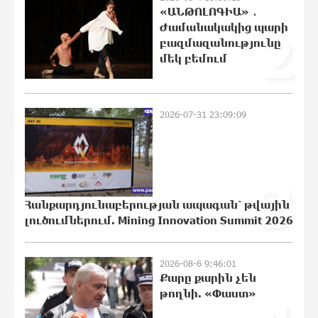
«ԱՆԹՈԼՈԳԻԱ» ․
Moody’s-ը IDBank-ի վարկանիշային
Ժամանակակից պարի
2
հեռանկարը փոխել է դրականի
բազմազանությունը
16:10:04 6-08-2026
մեկ բեմում
Վեհափառի անձնագրի մեջ գրված է՝
2026-07-31 23:09:09
Գարեգին Բ․ նույնիսկ քննիչներն ու
դատախազներն են այդպես դիմում
նրան՝ իրենց հավատից ելնելով․
տեսանյութ
3
15:24:00 6-08-2026
Հանքարդյունաբերության ապագան՝ թվային
Ռեբուսը լուծելու համար, ասեք թե
լուծումներում. Mining Innovation Summit 2026
ինչպե՞ս ՀՀ 29.800 քկմ տարածքը
կրճատվեց. Վարդևանյանը՝
Հովհաննիսյանին
2026-08-6 9:46:01
15:09:49 6-08-2026
Քարը քարին չեն
թողնի. «Փաստ»
Ֆասթ Բանկը Սևան Ստարտափ