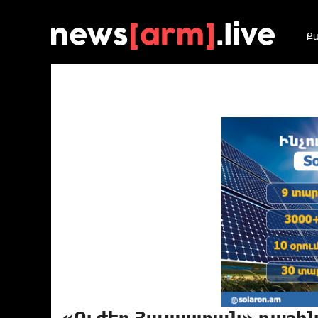
Ք
«Ուժեղ Հայաստան» դաշին