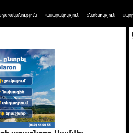
աղաքականություն
Հասարակություն
Տնտեսություն
Սպո
քի առաջնորդ Սամվել