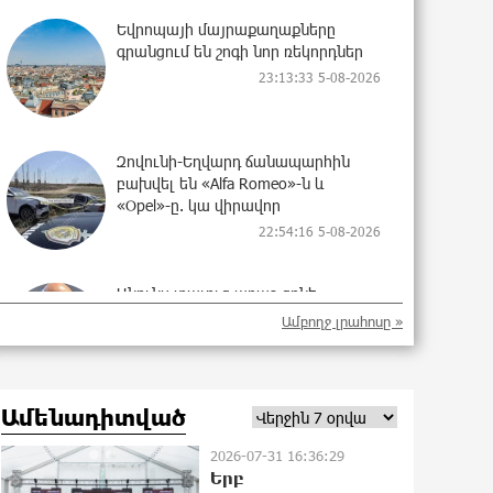
Եվրոպայի մայրաքաղաքները
գրանցում են շոգի նոր ռեկորդներ
23:13:33 5-08-2026
Զովունի-Եղվարդ ճանապարհին
բախվել են «Alfa Romeo»-ն և
«Opel»-ը. կա վիրավոր
22:54:16 5-08-2026
Անունս տալուց առաջ գոնե
լվացվեք․ Էդմոն Մարուքյան
Ամբողջ լրահոսը »
22:44:37 5-08-2026
Ամենադիտված
Այսօր մենք ունենք մի իրավիճակ,
երբ որ բանտերը լիքն են
2026-07-31 16:36:29
քաղբանտարկյալներով, նորերին
Երբ
բերելու համար, քանի որ տեղ չկա,