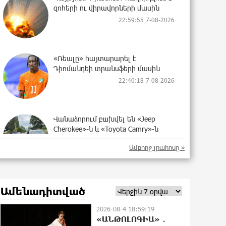
զոհերի ու վիրավորների մասին
22:59:55 7-08-2026
«Ռեալը» հայտարարել է
Դիոմանդեի տրանսֆերի մասին
22:40:18 7-08-2026
Վանաձորում բшխվել են «Jeep
Cherokee»-ն և «Toyota Camry»-ն
22:21:15 7-08-2026
Ամբողջ լրահոսը »
Մասկը մերժել է Կիևի խնդրանքը՝
Ամենադիտված
օգտագործել Starlink-ը
Ռուսաստանի դեմ հարվшծները
2026-08-4 18:59:19
կառավարելու համար
«ԱՆԹՈԼՈԳԻԱ» ․
22:03:58 7-08-2026