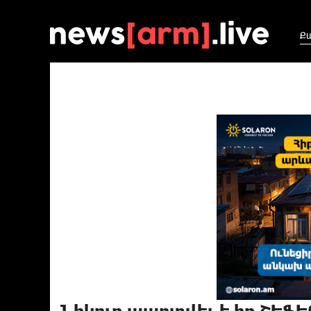
Ք
Նիկոլը պարտվել է իր ՇԵՖ