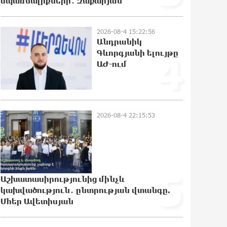
սպառնալիքների․ Զաքարյան
միլիոն դոլար արժողությամբ
Սպիտակ տան պարահանդեսային
դահլիճի նախագիծը
2026-08-4 15:22:56
21:07:27 7-08-2026
Անդրանիկ
Գևորգյանի ելույթը
4
Կաթողիկոսի նկատմամբ
ԱԺ-ում
իրականացվող
բռնադատավարությունը
միահեծան իշխանության հետևանք
է. Հանրային Դաշինք
21:04:08 7-08-2026
2026-08-4 22:15:53
Մեր երկրում իշխանության և
ընդդիմության անվերջանալի
պայքարում տուժում է միայն ու
միայն ՀՀ քաղաքացին. Աննա
5
Կոստանյան
Աշխատասիրությունից մինչև
21:00:08 7-08-2026
կախվածություն․ ընտրության վտանգը.
Մհեր Ավետիսյան
Փրկարարները հայտանաբերել են
մոլորված զբոսաշրջիկներին