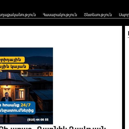
աղաքականություն
Հասարակություն
Տնտեսություն
Սպո
ԵՐԻ առաջ․ Գառնիկ Դավթյան