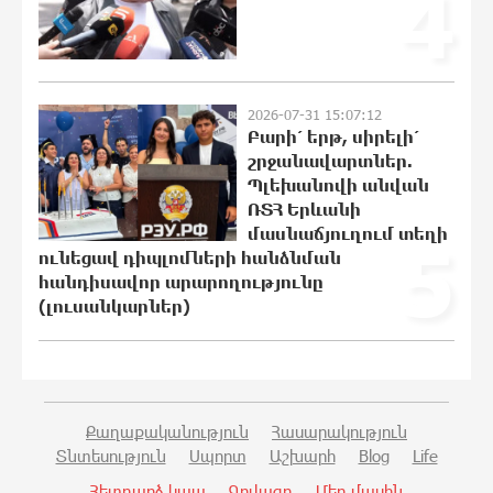
4
Ժողովո՛ւրդ, Սամվել Կարապետյանի,
սրբազանների կալանքը ապօրինի է
եղել. Արամ Վարդևանյան
2026-07-31 15:07:12
12:16:18 6-08-2026
Բարի՛ երթ, սիրելի՛
շրջանավարտներ.
Պլեխանովի անվան
Ամեն ընտրություններից հետո
ՌՏՀ Երևանի
իշխանական պատգամավորների
թիվը փոքրանում է, գնալով ավելի է
մասնաճյուղում տեղի
5
փոքրանալու. Նարեկ Կարապետյան
ունեցավ դիպլոմների հանձնման
հանդիսավոր արարողությունը
12:14:06 6-08-2026
(լուսանկարներ)
Սամվել Կարապետյանի տեսլականը
համոզեց ինձ վերադառնալ
քաղաքականություն․ Արամ
Վարդևանյան
12:04:12 6-08-2026
Քաղաքականություն
Հասարակություն
Տնտեսություն
Սպորտ
Աշխարհ
Blog
Life
Մի´ հանձնվիր թուրքական
Հետդարձ կապ
Գովազդ
Մեր մասին