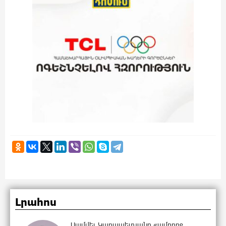
Լրահոս
Սամվել Կարապետյանը «ամբողջ