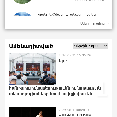
Իրանը և Օմանը պլանավորում են
փոխել Հորմուզի նեղուցի
Ամբողջ լրահոսը »
նավագնացության կառուցվածքը
22:19:14 6-08-2026
Ամենադիտված
8-ամյա Մոնթե Մուրադյանն ու Սյունե
Քոսակյանը հաղթահարել են
2026-07-31 16:36:29
Արարատի գագաթը
Երբ
22:00:57 6-08-2026
Վթար Լոռու մարզում․ փրկարարները
1
վարորդին դուրս են բերել
արգելափակումից
հանքարդյունաբերությունն ու նորագույն
տեխնոլոգիաները նույն ալիքի վրա են
21:41:25 6-08-2026
Երևանում երթուղիների
2026-08-4 18:59:19
փոփոխություն կլինի
«ԱՆԹՈԼՈԳԻԱ» ․