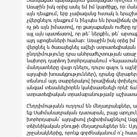
Առաջին իսկ օրից ասել եմ իմ կարծիքը, որ մա
այն դեպքում, երբ չափազանց հստակ և երաշխա
չվերցնելու դեպքում և ինչպես են իրավիճակ փ
ոչ թե այն իմաստով, որ քաղաքական ուժերը դր
այլ այն պատճառով, որ թե՛ ներքին, թե՛ արտա
այդ պրոցեսների համար։ Առաջին իսկ օրից իմ
վերցնել և ծառայեցնել ավելի ստրատեգիական
ընդդիմությունը դրա անհրաժեշտության առաջ է
նախորդ դարձող խորհրդարանում «Հայաստան»
մանդատները վայր դնելու, դուրս գալու և այլն
այդպիսի խոսակցություններ), դրանց վերաբերյ
տեսնում այդ տարբերակով իրավիճակ փոխելո
անգամ տեսանելիորեն կանխատեսելի որևէ ճ
ստրատեգիական տրամաբանությամբ աշխատանք
Ընդդիմությանն ուղղում են մեղադրանքներ, այ
եք Սահմանադրական դատարան, բայց արդյունք
խորհրդարան՝ այդպիսով լեգիտիմացնելով Ազ
տեխնիկական բնույթի մեղադրանքներ են։ Այդ
շրջանակներից, որոնք գործնականում ո՛չ հաս