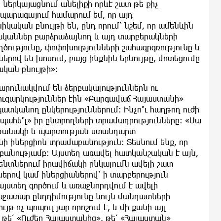
 ներկայացնում անելիքի որևէ շատ թե քիչ
պարագայում համարում եմ, որ այդ
կական բնույթի են, ընդ որում՝ նշեմ, որ ամենևին
ականներ բարձրաձայնող և այդ տարբերակների
ծությունը, փոփոխությունների շահագրգռությունը և
կներով են խոսում, բայց ինքնին երևույթը, մոտեցումը
ական բնույթի»։
շարունակվում են ձերբակալություններն ու
ուզարկություններ էին «Բարգավաճ Հայաստանի»
տկանող ընկերություններում։ Ինչո՞ւ հաղթող ուժի
 պահե՞լ» իր ընտրողների տրամադրությունները։ «Սա
աղթանակի և պարտության ստանդարտ
ի իներցիոն տրամաբանություն։ Տեսնում ենք, որ
աբանությամբ։ Այստեղ առավել հատկանշական է այն,
ենտներում իրավիճակի ընկալումն ավելի շատ
երով կամ իներցիաներով՝ ի տարբերություն
այստեղ գործում և առաջնորդվում է ավելի
ջատար ընդդիմությունը նույն մանդատների
յթ ոչ պոպուլ յար որոշում է, և մի քանի այլ
ն թե՛ «Ուժեղ Հայաստանից», թե՛ «Հայաստան»