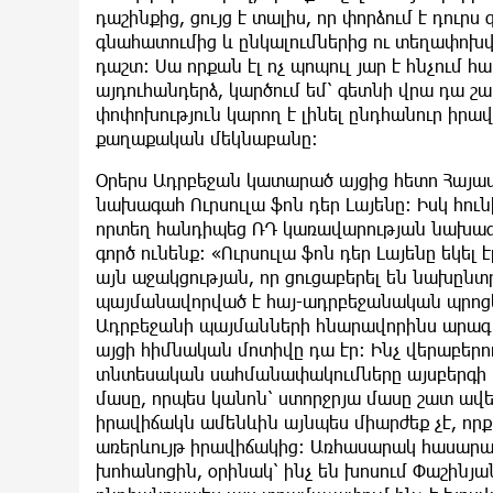
դաշինքից, ցույց է տալիս, որ փորձում է դու
գնահատումից և ընկալումներից ու տեղափոխ
դաշտ։ Սա որքան էլ ոչ պոպուլ յար է հնչում 
այդուհանդերձ, կարծում եմ՝ գետնի վրա դա 
փոփոխություն կարող է լինել ընդհանուր իրավ
քաղաքական մեկնաբանը։
Օրերս Ադրբեջան կատարած այցից հետո Հայ
նախագահ Ուրսուլա ֆոն դեր Լայենը։ Իսկ հուն
որտեղ հանդիպեց ՌԴ կառավարության նախագա
գործ ունենք: «Ուրսուլա ֆոն դեր Լայենը եկել
այն աջակցության, որ ցուցաբերել են նախըն
պայմանավորված է հայ-ադրբեջանական պրոցեսը
Ադրբեջանի պայմանների հնարավորինս արագ 
այցի հիմնական մոտիվը դա էր։ Ինչ վերաբերու
տնտեսական սահմանափակումները այսբերգի պ
մասը, որպես կանոն՝ ստորջրյա մասը շատ ավե
իրավիճակն ամենևին այնպես միարժեք չէ, որք
առերևույթ իրավիճակից։ Առհասարակ հասարա
խոհանոցին, օրինակ՝ ինչ են խոսում Փաշինյան