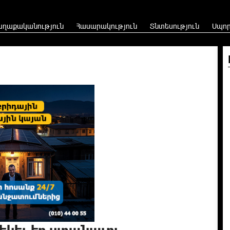
աղաքականություն
Հասարակություն
Տնտեսություն
Սպո
 եկել էր ստանալու