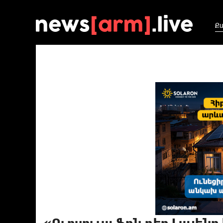
Ք
«Ուրսուլա ֆոն դեր Լայենը