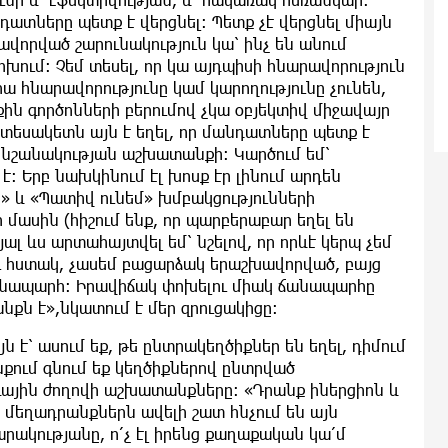
նդատները պետք է վերցնել։ Պետք չէ վերցնել միայն
վորված շարունակություն կա՝ ինչ են անում
ոխում։ Չեմ տեսել, որ կա այդպիսի հնարավորություն
ա հնարավորությունը կամ կարողությունը չունեն,
քին գործոնների բերումով չկա օբյեկտիվ միջավայր
 տեսակետն այն է եղել, որ մանդատները պետք է
 նշանակության աշխատանքի։ Կարծում եմ՝
։ Երբ նախկինում էլ խոսք էր լինում արդեն
 և «Պատիվ ունեմ» խմբակցությունների
ի մասին (հիշում ենք, որ պարբերաբար եղել են
ալ ևս արտահայտվել եմ՝ նշելով, որ որևէ կերպ չեմ
ւ հստակ, չասեմ բացարձակ երաշխավորված, բայց
անապարհ։ Իրավիճակ փոխելու միակ ճանապարհը
ն է»,նկատում է մեր զրուցակիցը։
ն է՝ ասում եք, թե ընտրակեղծիքներ են եղել, դիմում
ում գնում եք կեղծիքներով ընտրված
գային ժողովի աշխատանքները։ «Դրանք իներցիոն և
 մեղադրանքներն ավելի շատ հնչում են այն
արակությանը, ո՛չ էլ իրենց քաղաքական կա՛մ