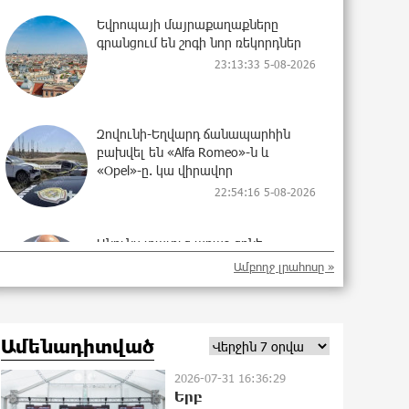
Եվրոպայի մայրաքաղաքները
գրանցում են շոգի նոր ռեկորդներ
23:13:33 5-08-2026
Զովունի-Եղվարդ ճանապարհին
բախվել են «Alfa Romeo»-ն և
«Opel»-ը. կա վիրավոր
22:54:16 5-08-2026
Անունս տալուց առաջ գոնե
լվացվեք․ Էդմոն Մարուքյան
Ամբողջ լրահոսը »
22:44:37 5-08-2026
Ամենադիտված
Այսօր մենք ունենք մի իրավիճակ,
երբ որ բանտերը լիքն են
2026-07-31 16:36:29
քաղբանտարկյալներով, նորերին
Երբ
բերելու համար, քանի որ տեղ չկա,