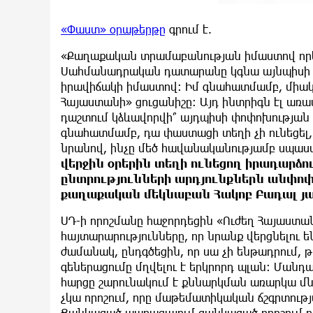
«Փաստ» օրաթերթը
գրում է.
«Քաղաքական տրամաբանության իմաստով որևէ 
Սահմանադրական դատարանը կգնա այնպիսի ո
իրավիճակի իմաստով։ Իմ գնահատմամբ, միակ
Հայաստանի» ցուցանիշը։ Այդ ինտրիգն էլ առ
դաշտում կձևավորվի՞ այդպիսի փոփոխության 
գնահատմամբ, դա փաստացի տեղի չի ունեցել,
նրանով, ինչը մեծ հավանականությամբ սպասվ
վերջին օրերին տեղի ունեցող իրադարձ
ընտրությունների արդյունքներն անփոփ
քաղաքական մեկնաբան Հակոբ Բադալ յա
ՍԴ-ի որոշմանը հաջորդեցին «Ուժեղ Հայաստա
հայտարարությունները, որ նրանք վերցնելու
ժամանակ, ընդգծեցին, որ սա չի ենթադրում, 
գեներացումը մղվելու է երկրորդ պլան։ Մանդա
հարցը շարունակում է քննարկման առարկա մ
չկա որոշում, որը մաթեմատիկական ճշգրտութ
Ցանկացած պարագայում ցանկացած որոշում ու