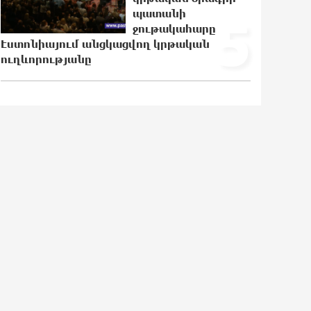
ամբողջությամբ վերածվել է մոխրի
պատանի
5
ջութակահարը
21:30:30 5-08-2026
Էստոնիայում անցկացվող կրթական
ուղևորությանը
ԱՄՆ-ը հանել է Իրանի ԻՀՊԿ-ին
առնչվող երկու ինքնաթիռի և երեք
ավիաընկերության նկատմամբ
պատժամիջոցները
21:11:08 5-08-2026
Լոնդոնի կենտրոնում զինված անձը
դանակով հարձակում է գործել. 4
վիրավոր կա
20:53:48 5-08-2026
Ռուսական ԱԹՍ-ներ արտադրող
ընկերության ղեկավարի դեմ
մահափորձ է կատարվել
20:35:32 5-08-2026