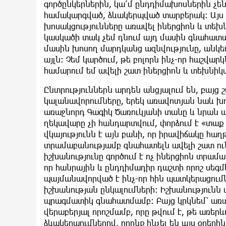
գործընկերներին, կա՛մ ընդդիմախոսներին չեն
համակարգված, ձևակերպված տարբերակ։ Այս 
խոսակցությունները առավել իներցիոն և տեխնի
կասկածի տակ չեմ դնում այդ մասին գնահատ
մասին խոսող մարդկանց ազնվությունը, անկեղ
այլն։ Չեմ կարծում, թե բոլորն ինչ-որ հաշվար
համարում եմ ավելի շատ իներցիոն և տեխնիկ
Ընտրություններն արդեն անցյալում են, բայց 
կալանավորումները, երեկ առավոտյան նաև խ
առաջնորդ Գագիկ Ծառուկյանի տանը և նրան պա
ղեկավարը չի հանդարտվում, փորձում է «տաք
վկայությունն է այն բանի, որ իրավիճակը հ
տրամաբանությամբ գնահատելն ավելի շատ ուն
իշխանությունը գործում է ոչ իներցիոն տրամ
որ հանրային և ընդդիմադիր դաշտի որոշ սեգմ
պայմանավորված է ինչ-որ հին պատկերացումն
իշխանության ընկալումների։ Իշխանությունն 
պրագմատիկ գնահատմամբ։ Բայց կրկնեմ՝ առա
վերաբերյալ որոշմամբ, որը թվում է, թե առերևու
ձևակերպումներով, որոնք հնչել են այս օրերի