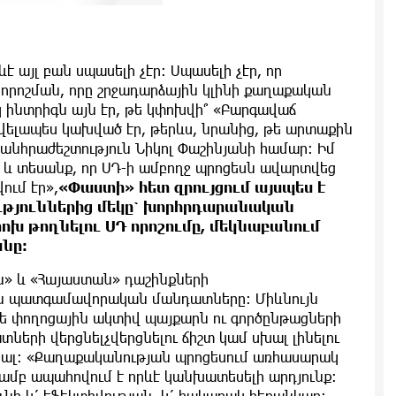
այլ բան սպասելի չէր։ Սպասելի չէր, որ
րոշման, որը շրջադարձային կլինի քաղաքական
 ինտրիգն այն էր, թե կփոխվի՞ «Բարգավաճ
ավելապես կախված էր, թերևս, նրանից, թե արտաքին
անհրաժեշտություն Նիկոլ Փաշինյանի համար։ Իմ
 և տեսանք, որ ՍԴ-ի ամբողջ պրոցեսն ավարտվեց
ում էր»,
«Փաստի» հետ զրույցում այսպես է
ություններից մեկը՝ խորհրդարանական
ոխ թողնելու ՍԴ որոշումը, մեկնաբանում
նը։
ն» և «Հայաստան» դաշինքների
 են պատգամավորական մանդատները։ Միևնույն
թե փողոցային ակտիվ պայքարն ու գործընթացների
տների վերցնելչվերցնելու ճիշտ կամ սխալ լինելու
նալ։ «Քաղաքականության պրոցեսում առհասարակ
յամբ ապահովում է որևէ կանխատեսելի արդյունք։
նի և՛ էֆեկտիվության, և՛ հակառակ հեռանկար։