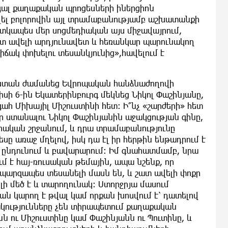
րս գալ քաղաքական պրոցեսների իներցիոն
վել բոլորովին այլ տրամաբանությամբ աշխատանքի
հատկապես մեր սոցմեդիական այս միջավայրում,
շատ ավելի արդյունավետ և հեռանկար պարունակող
իճակ փոխելու տեսանկյունից»,հավելում է
աստան ժամանեց Եվրոպական հանձնաժողովի
իսի 6-ին Եկատերինբուրգ մեկնեց Նիկոլ Փաշինյանը,
հ Միխայիլ Միշուստինի հետ։ Ի՞նչ «շարժերի» հետ
 էր ստանալու Նիկոլ Փաշինյանին աջակցության գինը,
տրական շրջանում, և դրա տրամաբանությունը
 առաջ մղելով, իսկ դա էլ իր հերթին ենթադրում է
ընդունում և բավարարում։ Իմ գնահատմամբ, նրա
մ է հայ-ռուսական թեմային, ապա նշենք, որ
արզապես տեսանելի մասն են, և շատ ավելի փոքր
լի մեծ է և տարողունակ։ Ստորջրյա մասում
ան կարող է թվալ կամ որքան խոսվում է՝ դատելով
կությունները չեն տիրապետում քաղաքական
ն ու Միշուստինը կամ Փաշինյանն ու Պուտինը, և