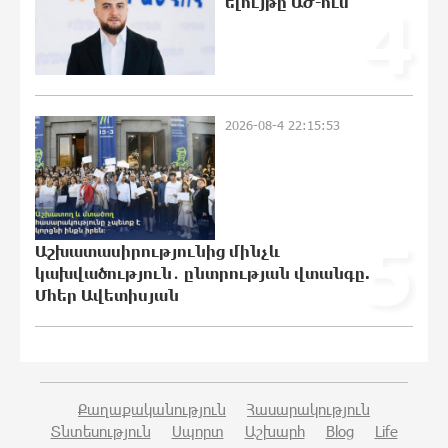
ելույթը ԱԺ-ում
4
Կաթողիկոսի նկատմամբ
իրականացվող
բռնադատավարությունը միահեծան
իշխանության հետևանք է. Հանրային
Դաշինք
2026-08-4 22:15:53
21:04:08 7-08-2026
Մեր երկրում իշխանության և
ընդդիմության անվերջանալի
պայքարում տուժում է միայն ու միայն
5
ՀՀ քաղաքացին. Աննա Կոստանյան
Աշխատասիրությունից մինչև
21:00:08 7-08-2026
կախվածություն․ ընտրության վտանգը.
Մհեր Ավետիսյան
Փրկարարները հայտանաբերել են
մոլորված զբոսաշրջիկներին
20:49:35 7-08-2026
Քաղաքականություն
Հասարակություն
Տնտեսություն
Սպորտ
Աշխարհ
Blog
Life
ԼՀԿ-ն պահանջում է դադարեցնել