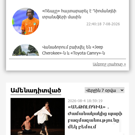
«Ռեալը» հայտարարել է Դիոմանդեի
տրանսֆերի մասին
22:40:18 7-08-2026
Վանաձորում բшխվել են «Jeep
Cherokee»-ն և «Toyota Camry»-ն
22:21:15 7-08-2026
Ամբողջ լրահոսը »
Մասկը մերժել է Կիևի խնդրանքը՝
Ամենադիտված
օգտագործել Starlink-ը Ռուսաստանի
դեմ հարվшծները կառավարելու
2026-08-4 18:59:19
համար
«ԱՆԹՈԼՈԳԻԱ» ․
22:03:58 7-08-2026
Ժամանակակից պարի
1
բազմազանությունը
Երևանում և մարզերում
մեկ բեմում
էլեկտրաէներգիայի ընդհատումներ
կլինեն