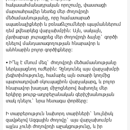
հակասահմանադրական որոշումը, փաստացի
մարտահրավեր նետեց մեր ժողովրդի
մեծամասնությանը, որը համատարած
սպառնալիքների և բռնաճնշումների պայմաններում
դեմ քվեարկեց վարչախմբին: Այն, սակայն,
լկտիաբար յուրացրեց մեր ժողովրդի ձայնը` գործի
դնելով մանդատագողության հնարավոր և
անհնարին բոլոր գործիքները:
• Ի՞նչ է մնում մեզ` ժողովրդի մեծամասնությանը
ներկայացնող ուժերին: Չընդունել այս վարչախմբի
լեգիտիմությունը, համարել այն օտարի կողմից
պարտադրված օկուպացիոն վարչակարգ, և բոլոր
հնարավոր խաղաղ միջոցներով ձախողել մեր
երկիրը թուրք-ադրբեջանական գերիշխանության
տակ դնելու` նրա հետագա փորձերը:
Ի տարբերություն նախորդ տարիների` նույնիսկ
զավթելով Ազգային ժողովը` այս վարչախումբն
այլևս չունի ժողովրդի աջակցությունը, և իր