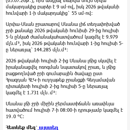
(05.07.26թ․), որն անցյալ տարվա նույն օրվա
մակարդակից բարձր է 9 սմ-ով, իսկ 2026 թվականի
հունվարի 1-ի մակարդակից` 55 սմ-ով։
Արփա-Սևան ջրատարով Սևանա լիճ տեղափոխված
ջրի քանակը 2026 թվականի հունիսի 29-ից հուլիսի
5-ն ընկած ժամանակահատվածում կազմել է 9.979
մլն.մ³, իսկ 2026 թվականի հունվարի 1-ից հուլիսի 5-
ը ներառյալ՝ 144.285 մլն.մ³:
2026 թվականի հուլիսի 2-ից Սևանա լճից սկսվել է
իրականացվել ոռոգման նպատակով ջրառ, և լճից
բացթողնված ջրի գումարային ծավալը ըստ
Հրազդան ՀԷԿ-ի ուղղաթեք ջրանցքի Գեղամավան
դիտակետի հուլիսի 2-ից հուլիսի 5-ը ներառյալ
կազմել է 1.731 մլն․մ³:
Սևանա լճի ջրի միջին ջերմաստիճանն առափնյա
հատվածում հուլիսի 7-ի 08։00-ի դրությամբ կազմել է
19․0 °C։
Հետևեք
մեզ՝
այստեղ