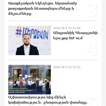
3
«Պատմական հիշողությունը չի
Առաքելական Եկեղեցու նկատմամբ
կարելի քաղաքականություն
քաղաքական հետապնդումները և
դարձնել». Կարպիս Փաշոյան
ճնշումները
10:02:32 8-08-2026
2026-08-4 15:22:56
Երևանի և մարզերի տասնյակ
Անդրանիկ Գևորգյանի
հասցեներում օգոստոսի 10-ին, 11-ին,
ելույթը ԱԺ-ում
4
12-ին և 13-ին գազ չի լինելու
0:55:39 8-08-2026
Հայ ուշուիստները 37 մեդալ են
նվաճել միջազգային մրցաշարում
2026-08-4 22:15:53
0:35:27 8-08-2026
ԱՄՆ Սենատը մեծամասնությամբ
ընդունել է Ռուսաստանի և Իրանի դեմ
5
պատժամիջոցների ընդլայնման
Աշխատասիրությունից մինչև
օրինագիծը
կախվածություն․ ընտրության վտանգը.
0:17:18 8-08-2026