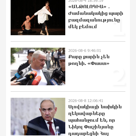
2026-08-4 18:59:19
«ԱՆԹՈԼՈԳԻԱ» ․
12:06:41 8-08-2026
Ժամանակակից պարի
1
բազմազանությունը
Բանկային գաղտնիքի ապօրինի
մեկ բեմում
արտահոսք, մերժված վարույթներ և
լռող բանկեր. ահազանգում է
գործարարը
11:47:36 8-08-2026
2026-08-6 9:46:01
Քարը քարին չեն
Ավետիք Չալաբյանն օրինակելի հայ է
թողնի. «Փաստ»
2
և չի վախենում իշխանությունների
ապօրինություններից. Լարիսա
Ալավերդյան
11:27:23 8-08-2026
Մեր ուժը մեր աշխատակիցներն են.
2026-08-8 12:06:41
ԶՊՄԿ
Սլովակիայի նախկին
ղեկավարները
10:12:09 8-08-2026
պահանջում են, որ
Նիկոլ Փաշինյանը
դադարեցնի Հայ