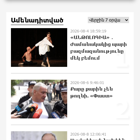
Երկուսը մեկում. Բրիտանացի
ֆերմերները համատեղում են
արևային վահանակները ոչխարների
Ամենադիտված
հետ մեկ դաշտում, և դա աշխատում է
13:16:28 8-08-2026
2026-08-4 18:59:19
«ԱՆԹՈԼՈԳԻԱ» ․
Սաուդյան Արաբիան, Թուրքիան և
Ժամանակակից պարի
1
Պակիստանը համատեղ
բազմազանությունը
պաշտպանության մասին
մեկ բեմում
համաձայնագիր են կնքել. Արտակ
Զաքարյան
12:27:53 8-08-2026
2026-08-6 9:46:01
Քարը քարին չեն
Սլովակիայի նախկին ղեկավարները
թողնի. «Փաստ»
պահանջում են, որ Նիկոլ Փաշինյանը
2
դադարեցնի Հայ Առաքելական
Եկեղեցու նկատմամբ քաղաքական
հետապնդումները և ճնշումները
12:06:41 8-08-2026
2026-08-8 12:06:41
Բանկային գաղտնիքի ապօրինի