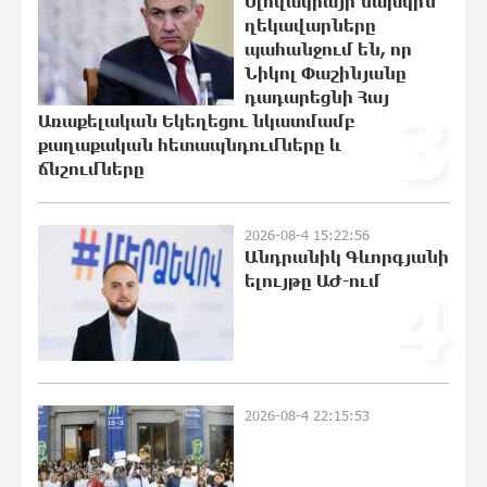
Սլովակիայի նախկին
արտահոսք, մերժված վարույթներ և
ղեկավարները
լռող բանկեր. ահազանգում է
պահանջում են, որ
գործարարը
Նիկոլ Փաշինյանը
11:47:36 8-08-2026
դադարեցնի Հայ
3
Առաքելական Եկեղեցու նկատմամբ
Ավետիք Չալաբյանն օրինակելի հայ է
քաղաքական հետապնդումները և
և չի վախենում իշխանությունների
ճնշումները
ապօրինություններից. Լարիսա
Ալավերդյան
11:27:23 8-08-2026
2026-08-4 15:22:56
Անդրանիկ Գևորգյանի
Մեր ուժը մեր աշխատակիցներն են.
ելույթը ԱԺ-ում
4
ԶՊՄԿ
10:12:09 8-08-2026
«Պատմական հիշողությունը չի
2026-08-4 22:15:53
կարելի քաղաքականություն
դարձնել». Կարպիս Փաշոյան
10:02:32 8-08-2026