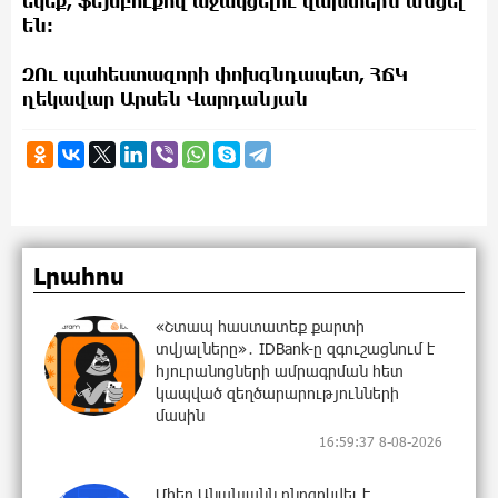
եկեք, ֆեյսբուքով աջակցելու վախտերն անցել
են:
ԶՈւ պահեստազորի փոխգնդապետ, ՀՃԿ
ղեկավար Արսեն Վարդանյան
Լրահոս
«Շտապ հաստատեք քարտի
տվյալները»․ IDBank-ը զգուշացնում է
հյուրանոցների ամրագրման հետ
կապված զեղծարարությունների
մասին
16:59:37 8-08-2026
Մհեր Անանյանն ընդգրկվել է