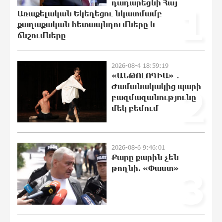
դադարեցնի Հայ
21:29:45 8-08-2026
1
Առաքելական Եկեղեցու նկատմամբ
քաղաքական հետապնդումները և
ճնշումները
Քրեական վարույթի շրջանակում
անձի անձնական և ընտանեկան
2026-08-4 18:59:19
կյանքին առնչվող տվյալների
«ԱՆԹՈԼՈԳԻԱ» ․
անհարկի հրապարակումն
Ժամանակակից պարի
2
անթույլատրելի է. ՄԻՊ
բազմազանությունը
21:10:46 8-08-2026
մեկ բեմում
Զելենսկին ու Վուչիչը քննարկել են
համագործակցությունն ընդլայնելու
հնարավորությունները
2026-08-6 9:46:01
20:51:38 8-08-2026
Քարը քարին չեն
թողնի. «Փաստ»
3
Հրդեհի ահազանգ Սայաթ-Նովա
պողոտայում. շենքից տարհանվել է 5
բնակիչ
20:33:21 8-08-2026