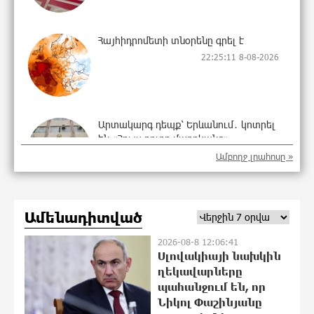
Հայհիդրոմետի տնօրենը գրել է
22:25:11 8-08-2026
Արտակարգ դեպք՝ Երևանում․ կոտրել
են «Հույս բոլոր մարդկանց»
հիմնադրամի շենքի պատուհաններն
Ամբողջ լրահոսը »
ու դռները
22:07:09 8-08-2026
Ամենադիտված
Ալիևն ու Թրամփը հեռախոսազրույց
են ունեցել
2026-08-8 12:06:41
21:48:41 8-08-2026
Սլովակիայի նախկին
ղեկավարները
պահանջում են, որ
«Ինտեր»-ը հաղթեց «Յուվենտուս»-ին
Նիկոլ Փաշինյանը