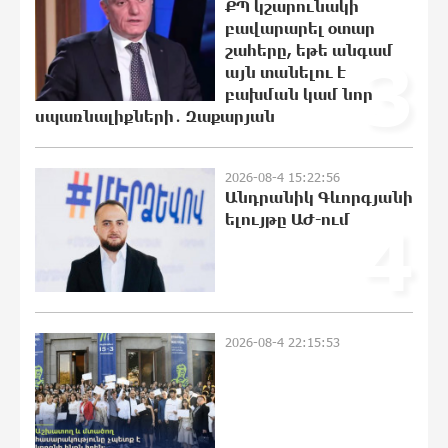
ՔՊ կշարունակի
«Ռեալը» հայտարարել է Դիոմանդեի
բավարարել օտար
տրանսֆերի մասին
շահերը, եթե անգամ
3
22:40:18 7-08-2026
այն տանելու է
բախման կամ նոր
սպառնալիքների․ Զաքարյան
Վանաձորում բшխվել են «Jeep
Cherokee»-ն և «Toyota Camry»-ն
22:21:15 7-08-2026
2026-08-4 15:22:56
Անդրանիկ Գևորգյանի
ելույթը ԱԺ-ում
4
Մասկը մերժել է Կիևի խնդրանքը՝
օգտագործել Starlink-ը Ռուսաստանի
դեմ հարվшծները կառավարելու
համար
22:03:58 7-08-2026
2026-08-4 22:15:53
Երևանում և մարզերում
էլեկտրաէներգիայի ընդհատումներ
կլինեն
21:45:44 7-08-2026