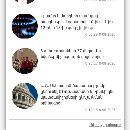
Երևանի և մարզերի տասնյակ
հասցեներում օգոստոսի 10-ին, 11-ին,
12-ին և 13-ին գազ չի լինելու
0:55:39 8-08-2026
Հայ ուշուիստները 37 մեդալ են
նվաճել միջազգային մրցաշարում
0:35:27 8-08-2026
ԱՄՆ Սենատը մեծամասնությամբ
ընդունել է Ռուսաստանի և Իրանի դեմ
պատժամիջոցների ընդլայնման
օրինագիծը
0:17:18 8-08-2026
Երգչուհի Բեյոնսեն ​​4 դատական հայց
Ամբողջ լրահոսը »
է ներկայացրել Թուրքիայում