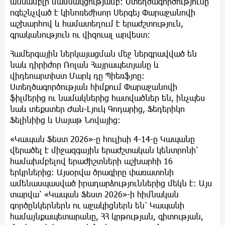
անսամբլի մասնակցությամբ։ Ստեղծագործությունը
ոգեշնչված է կինոռեժիսոր Սերգեյ Փարաջանովի
աշխարհով և համատեղում է երաժշտություն,
գրականություն ու վիզուալ արվեստ։
Համերգային ներկայացման մեջ ներգրավված են
նաև դիրիժոր Ռոլան Հայրապետյանը և
վիդեոարտիստ Մարկ դը Պիեռֆյոը։
Ստեղծագործության հիմքում Փարաջանովի
ֆիլմերից ու նամակներից հատվածներ են, ինչպես
նաև տեքստեր Ժան-Լյուկ Գոդարից, Ֆեդերիկո
Ֆելինիից և Սայաթ Նովայից։
«Կապան Ֆեստ 2026»-ը հուլիսի 4-14-ը Կապանը
վերածել է միջազգային երաժշտական կենտրոնի՝
համախմբելով երաժիշտների աշխարհի 16
երկրներից։ Այսօրվա ծրագիրը փառատոնի
ամենասպասված իրադարձություններից մեկն է։ Այս
տարվա՝ «Կապան Ֆեստ 2026»-ի հիմնական
գործընկերներն ու աջակիցներն են՝ Կապանի
համայնքապետարանը, ՀՀ կրթության, գիտության,