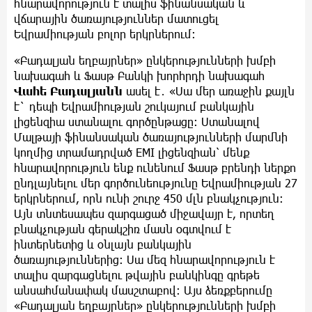
հնարավորություն է տալիս ֆինանսական և
վճարային ծառայություններ մատուցել
Եվրամիության բոլոր երկրներում։
«Բադալյան եղբայրներ» ընկերությունների խմբի
նախագահ և Ֆասթ Բանկի խորհրդի նախագահ
Վահե Բադալյանն
ասել է․ «Սա մեր առաջին քայլն
է` դեպի Եվրամիության շուկայում բանկային
լիցենզիա ստանալու գործընթացը։ Ստանալով
Մալթայի ֆինանսական ծառայությունների մարմնի
կողմից տրամադրված EMI լիցենզիան՝ մենք
հնարավորություն ենք ունենում Ֆասթ բրենդի ներքո
ընդլայնելու մեր գործունեությունը Եվրամիության 27
երկրներում, որն ունի շուրջ 450 մլն բնակչություն։
Այն տնտեսապես զարգացած միջավայր է, որտեղ
բնակչության գերակշիռ մասն օգտվում է
ինտերնետից և օնլայն բանկային
ծառայություններից։ Սա մեզ հնարավորություն է
տալիս զարգացնելու թվային բանկինգը գրեթե
անսահմանափակ մասշտաբով։ Այս ձեռքբերումը
«Բադալյան եղբայրներ» ընկերությունների խմբի