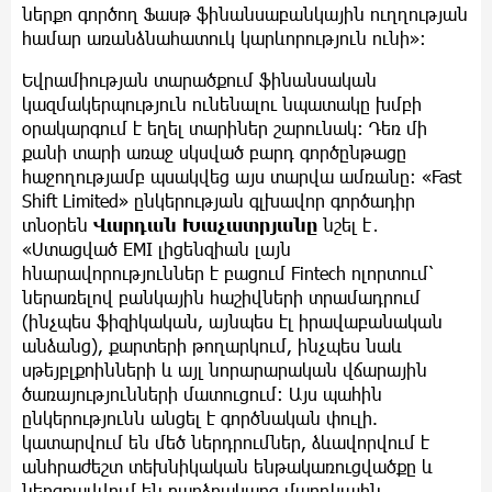
ներքո գործող Ֆասթ ֆինանսաբանկային ուղղության
համար առանձնահատուկ կարևորություն ունի»։
Եվրամիության տարածքում ֆինանսական
կազմակերպություն ունենալու նպատակը խմբի
օրակարգում է եղել տարիներ շարունակ։ Դեռ մի
քանի տարի առաջ սկսված բարդ գործընթացը
հաջողությամբ պսակվեց այս տարվա ամռանը: «Fast
Shift Limited» ընկերության գլխավոր գործադիր
տնօրեն
Վարդան Խաչատրյանը
նշել է․
«Ստացված EMI լիցենզիան լայն
հնարավորություններ է բացում Fintech ոլորտում՝
ներառելով բանկային հաշիվների տրամադրում
(ինչպես ֆիզիկական, այնպես էլ իրավաբանական
անձանց), քարտերի թողարկում, ինչպես նաև
սթեյբլքոինների և այլ նորարարական վճարային
ծառայությունների մատուցում։ Այս պահին
ընկերությունն անցել է գործնական փուլի.
կատարվում են մեծ ներդրումներ, ձևավորվում է
անհրաժեշտ տեխնիկական ենթակառուցվածքը և
ներգրավվում են բարձրակարգ մարդկային