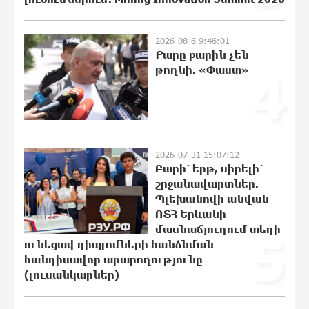
«Համահայկական ճակատ» շարժումը
զորակցություն է հայտնում Ամենայն
2026-08-6 9:46:01
Քարը քարին չեն
Հայոց Կաթողիկոսին
թողնի. «Փաստ»
4
20:43:42 6-08-2026
Ավտովթար՝ Կոտայքի մարզում.
Զովունի-Եղվարդ ճանապարհին
բախվել են «Alfa Romeo»-ն և «Opel»-ը.
կա վիրավոր
2026-07-31 15:07:12
20:26:38 6-08-2026
Բարի՛ երթ, սիրելի՛
շրջանավարտներ.
Պլեխանովի անվան
Արժևորվում է Շիրակի երգիծական
բանահյուսությունը
ՌՏՀ Երևանի
մասնաճյուղում տեղի
20:08:02 6-08-2026
5
ունեցավ դիպլոմների հանձնման
հանդիսավոր արարողությունը
(լուսանկարներ)
Վրաստանում պետական ​​
պաշտոնյային կաշառելու փորձի