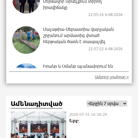
Մերձավոր Արևելքում տիրող
իրավիճակը
22:55:16 6-08-2026
Մալաթիա-Սեբաստիա վարչական
շրջանում արմատից փտած
հերթական ծառն է տապալվել
22:37:22 6-08-2026
Իրանը և Օմանը պլանավորում են
փոխել Հորմուզի նեղուցի
Ամբողջ լրահոսը »
նավագնացության կառուցվածքը
22:19:14 6-08-2026
Ամենադիտված
8-ամյա Մոնթե Մուրադյանն ու Սյունե
Քոսակյանը հաղթահարել են
2026-07-31 16:36:29
Արարատի գագաթը
Երբ
22:00:57 6-08-2026