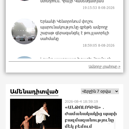
ստեղծում. Հրայր Կամենդատյան
19:15:53 8-08-2026
Երևանի Կենտրոնում փոշու
պարունակությունը գրեթե ամբողջ
շաբաթ գերազանցել է թույլատրելի
սահմանը
18:59:05 8-08-2026
Իրանը պատրաստ է բացել Հորմուզի
նեղուցը, եթե ԱՄՆ-ն ընդունի
Ամբողջ լրահոսը »
հանրապետության պայմանները
18:40:08 8-08-2026
Ամենադիտված
Երևանում անցկացվել է
հաշմանդամություն ունեցող անձանց
2026-08-4 18:59:19
միջազգային մարզական փառատոն
«ԱՆԹՈԼՈԳԻԱ» ․
18:21:30 8-08-2026
Ժամանակակից պարի
1
բազմազանությունը
մեկ բեմում
Դմիտրի Մեդվեդև. Արևմուտքի