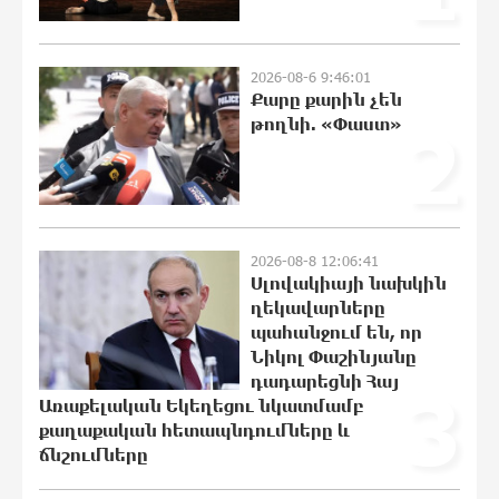
քաղաքականությունը Հայաստանի
նկատմամբ կրկնում է վրացական
սցենարը
2026-08-6 9:46:01
18:03:16 8-08-2026
Քարը քարին չեն
թողնի. «Փաստ»
2
Ադրբեջանցիների բնակեցումը
Հայաստանում լուրջ վտանգներ է
պարունակում. Ավետիք Չալաբյան
17:37:46 8-08-2026
2026-08-8 12:06:41
«Հայաքվե»-ի հայտարարությունից
Սլովակիայի նախկին
հետո WCC-ն արձագանքել է Հայ
ղեկավարները
Եկեղեցու շուրջ ստեղծված
պահանջում են, որ
իրավիճակին
Նիկոլ Փաշինյանը
17:29:19 8-08-2026
դադարեցնի Հայ
3
Առաքելական Եկեղեցու նկատմամբ
«Շտապ հաստատեք քարտի
քաղաքական հետապնդումները և
տվյալները»․ IDBank-ը զգուշացնում է
ճնշումները
հյուրանոցների ամրագրման հետ
կապված զեղծարարությունների