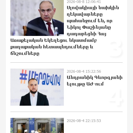
16:08:03 8-08-2026
2026-08-8 12:06:41
Սլովակիայի նախկին
ղեկավարները
Ինչպես է ՔՊ-ն «հարգում» ժողովրդի
պահանջում են, որ
քվեն. Մարիաննա Ղահրամանյան
Նիկոլ Փաշինյանը
15:33:52 8-08-2026
դադարեցնի Հայ
3
Առաքելական Եկեղեցու նկատմամբ
քաղաքական հետապնդումները և
ճնշումները
Ընդդիմությունը պետք է օր առաջ
համախմբվի այս ծանր իրավիճակից
դուրս գալու համար. Արմեն
Մանվելյան
2026-08-4 15:22:56
Անդրանիկ Գևորգյանի
15:23:21 8-08-2026
ելույթը ԱԺ-ում
4
Դուք ու ձեր անտաղանդ շոուները ոչ
ավելին են, քան անհաջող ու
չստացված դերասանի թատրոն. Աննա
Կոստանյան
15:08:15 8-08-2026
2026-08-4 22:15:53
Միայն հանրային մեծ աջակցության