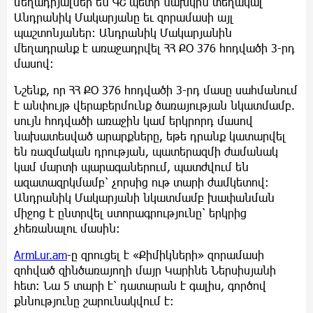
մեղադրյալներ են ԳՇ պետի նախկին տեղակալ
Անդրանիկ Մակարյանը եւ զորամասի այլ
պաշտոնյաներ։ Անդրանիկ Մակարյանին
մեղադրանք է առաջադրվել ՀՀ ՔՕ 376 հոդվածի 3-րդ
մասով:
Նշենք, որ ՀՀ ՔՕ 376 հոդվածի 3-րդ մասը սահմանում
է անփույթ վերաբերմունք ծառայության նկատմամբ.
սույն հոդվածի առաջին կամ երկրորդ մասով
նախատեսված արարքները, եթե դրանք կատարվել
են ռազմական դրության, պատերազմի ժամանակ
կամ մարտի պարագաներում, պատժվում են
ազատազրկմամբ՝ չորսից ութ տարի ժամկետով:
Անդրանիկ Մակարյանի նկատմամբ խափանման
միջոց է ընտրվել ստորագրությունը՝ երկրից
չհեռանալու մասին։
ArmLur.am
-ը զրուցել է «Քիմիկների» զորամասի
զոհված զինծառայողի մայր Կարինե Ներսիսյանի
հետ։ Նա 5 տարի է՝ դատարան է գալիս, գործով
քննությունը շարունակվում է: