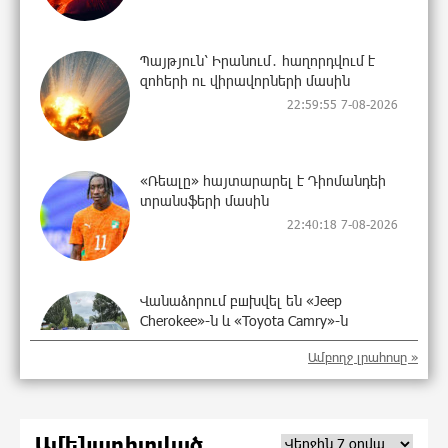
Պայթյուն՝ Իրանում․ հաղորդվում է
զոհերի ու վիրավորների մասին
22:59:55 7-08-2026
«Ռեալը» հայտարարել է Դիոմանդեի
տրանսֆերի մասին
22:40:18 7-08-2026
Վանաձորում բшխվել են «Jeep
Cherokee»-ն և «Toyota Camry»-ն
22:21:15 7-08-2026
Ամբողջ լրահոսը »
Մասկը մերժել է Կիևի խնդրանքը՝
Ամենադիտված
օգտագործել Starlink-ը Ռուսաստանի