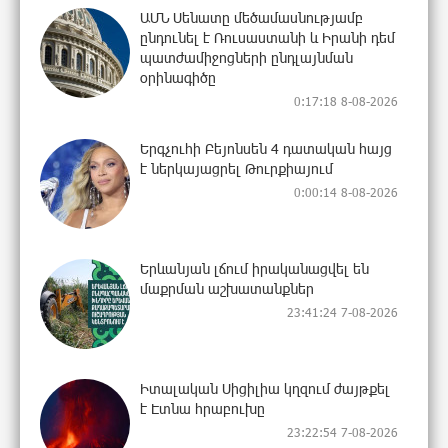
ԱՄՆ Սենատը մեծամասնությամբ
ընդունել է Ռուսաստանի և Իրանի դեմ
պատժամիջոցների ընդլայնման
օրինագիծը
0:17:18 8-08-2026
Երգչուհի Բեյոնսեն ​​4 դատական հայց
է ներկայացրել Թուրքիայում
0:00:14 8-08-2026
Երևանյան լճում իրականացվել են
մաքրման աշխատանքներ
23:41:24 7-08-2026
Իտալական Սիցիլիա կղզում ժայթքել
է Էտնա հրաբուխը
23:22:54 7-08-2026