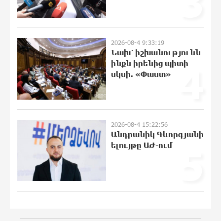
3
համագործակցությունն ընդլայնելու
հնարավորությունները
20:51:38 8-08-2026
2026-08-4 9:33:19
Նախ՝ իշխանությունն
Հրդեհի ահազանգ Սայաթ-Նովա
ինքն իրենից պիտի
4
պողոտայում. շենքից տարհանվել է 5
սկսի. «Փաստ»
բնակիչ
20:33:21 8-08-2026
Ճապոնական Յակիշիմե կերամիկայի
2026-08-4 15:22:56
ցուցահանդեսը երկարաձգվել է մինչև
Անդրանիկ Գևորգյանի
օգոստոսի 30-ը
ելույթը ԱԺ-ում
5
20:14:36 8-08-2026
Որոնվում է նախաձեռնված քրեական
վարույթի շրջանակներում
19:55:28 8-08-2026