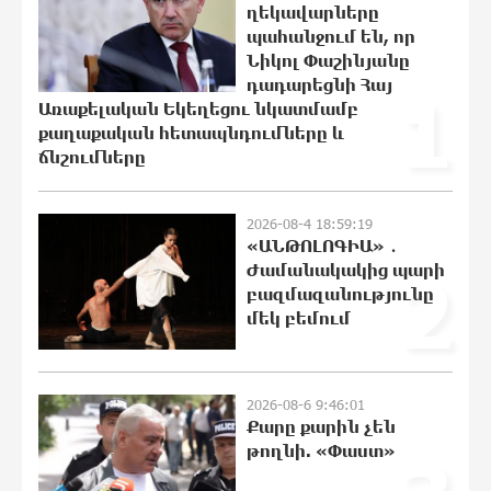
22:07:09 8-08-2026
ղեկավարները
պահանջում են, որ
Ալիևն ու Թրամփը հեռախոսազրույց
Նիկոլ Փաշինյանը
են ունեցել
դադարեցնի Հայ
1
21:48:41 8-08-2026
Առաքելական Եկեղեցու նկատմամբ
քաղաքական հետապնդումները և
ճնշումները
«Ինտեր»-ը հաղթեց «Յուվենտուս»-ին
21:29:45 8-08-2026
2026-08-4 18:59:19
«ԱՆԹՈԼՈԳԻԱ» ․
Ժամանակակից պարի
2
բազմազանությունը
մեկ բեմում
Քրեական վարույթի շրջանակում
անձի անձնական և ընտանեկան
կյանքին առնչվող տվյալների
անհարկի հրապարակումն
2026-08-6 9:46:01
անթույլատրելի է. ՄԻՊ
Քարը քարին չեն
21:10:46 8-08-2026
թողնի. «Փաստ»
Զելենսկին ու Վուչիչը քննարկել են