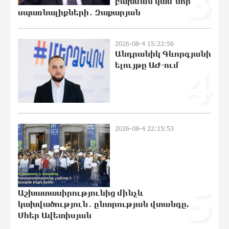
3
բախման կամ նոր
ինքնասպան լինել
սպառնալիքների․ Զաքարյան
21:26:16 7-08-2026
2026-08-4 15:22:56
Անդրանիկ Գևորգյանի
ԵԱՏՄ֊ն չի ուզում, որ իր միջոցներով
ելույթը ԱԺ-ում
4
զարգանա Հայաստանի
տնտեսությունը ու հետո գնա ԵՄ.
Արշակ Կարապետյան
21:09:01 7-08-2026
ԱՄՆ վերաքննիչ դատարանը
2026-08-4 22:15:53
արգելափակել է Թրամփի 400 միլիոն
դոլար արժողությամբ Սպիտակ տան
պարահանդեսային դահլիճի
նախագիծը
21:07:27 7-08-2026
5
Աշխատասիրությունից մինչև
Կաթողիկոսի նկատմամբ
կախվածություն․ ընտրության վտանգը.
իրականացվող
Մհեր Ավետիսյան
բռնադատավարությունը միահեծան